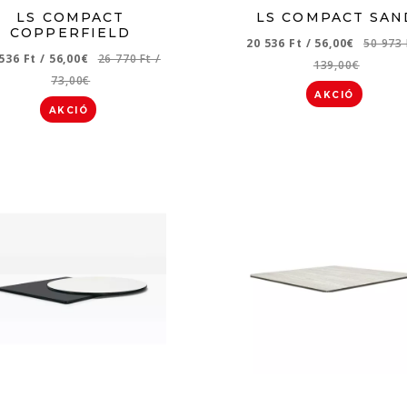
LS COMPACT
LS COMPACT SAN
COPPERFIELD
20 536 Ft
/
56,00€
50 973
 536 Ft
/
56,00€
26 770 Ft
/
139,00€
73,00€
AKCIÓ
AKCIÓ