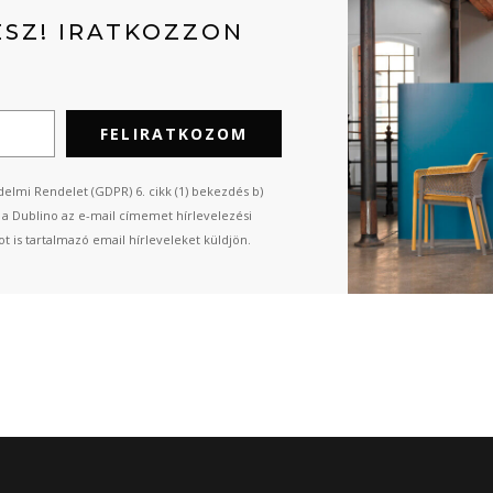
SZ! IRATKOZZON
FELIRATKOZOM
elmi Rendelet (GDPR) 6. cikk (1) bekezdés b)
n a Dublino az e-mail címemet hírlevelezési
t is tartalmazó email hírleveleket küldjön.