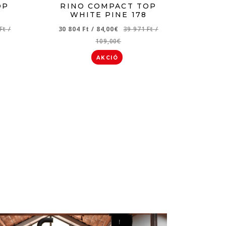
OP
RINO COMPACT TOP
WHITE PINE 178
 Ft
/
30 804 Ft
/
84,00€
39 971 Ft
/
109,00€
AKCIÓ