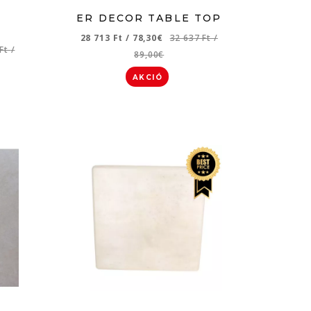
ER DECOR TABLE TOP
28 713 Ft
/
78,30€
32 637 Ft
/
 Ft
/
89,00€
AKCIÓ