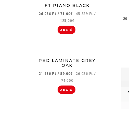
FT PIANO BLACK
26 036 Ft
/
71,00€
45 839 Ft
/
20
125,00€
AKCIÓ
PED LAMINATE GREY
OAK
21 636 Ft
/
59,00€
26 036 Ft
/
71,00€
AKCIÓ