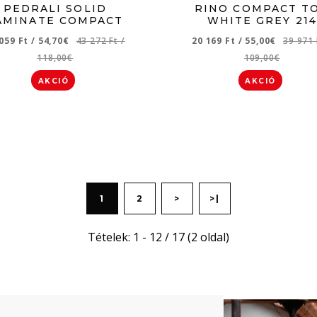
PEDRALI SOLID
RINO COMPACT T
AMINATE COMPACT
WHITE GREY 214
 059 Ft
/
54,70€
43 272 Ft
/
20 169 Ft
/
55,00€
39 971
118,00€
109,00€
AKCIÓ
AKCIÓ
1
2
>
>|
Tételek: 1 - 12 / 17 (2 oldal)