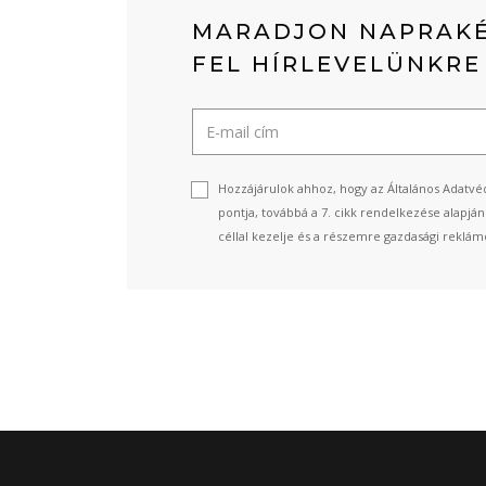
MARADJON NAPRAKÉ
FEL HÍRLEVELÜNKRE
Hozzájárulok ahhoz, hogy az Általános Adatvéd
pontja, továbbá a 7. cikk rendelkezése alapjá
céllal kezelje és a részemre gazdasági reklámo