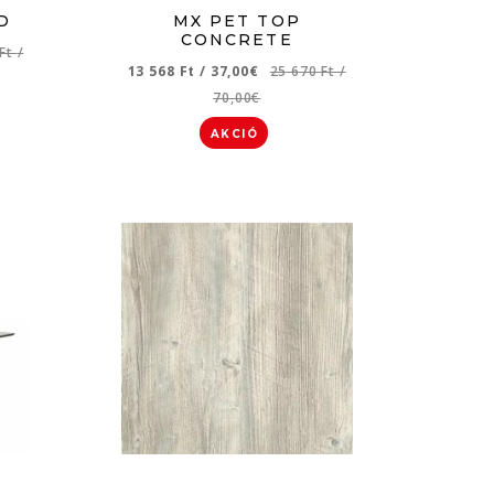
D
MX PET TOP
CONCRETE
 Ft
/
13 568 Ft
/
37,00€
25 670 Ft
/
70,00€
AKCIÓ