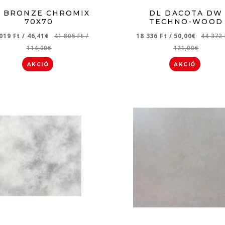
 BRONZE CHROMIX
DL DACOTA DW
70X70
TECHNO-WOOD
 019 Ft
/
46,41€
41 805 Ft
/
18 336 Ft
/
50,00€
44 372
114,00€
121,00€
AKCIÓ
AKCIÓ