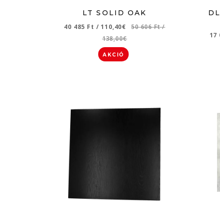
LT SOLID OAK
DL
40 485 Ft
/
110,40€
50 606 Ft
/
17
138,00€
AKCIÓ