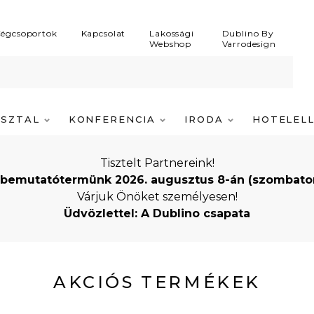
égcsoportok
Kapcsolat
Lakossági
Dublino By
Webshop
Varrodesign
ASZTAL
KONFERENCIA
IRODA
HOTELEL
Tisztelt Partnereink!
bemutatótermünk 2026. augusztus 8-án (szombaton) i
Várjuk Önöket személyesen!
Üdvözlettel: A Dublino csapata
AKCIÓS TERMÉKEK