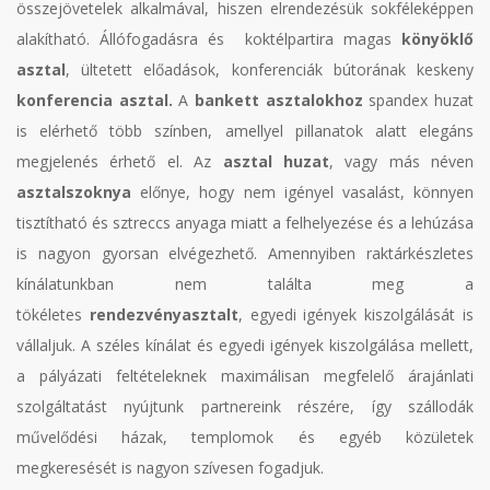
összejövetelek alkalmával, hiszen elrendezésük sokféleképpen
alakítható. Állófogadásra és koktélpartira magas
könyöklő
asztal
, ültetett előadások, konferenciák bútorának keskeny
konferencia asztal.
A
bankett asztalokhoz
spandex huzat
is elérhető több színben, amellyel pillanatok alatt elegáns
megjelenés érhető el. Az
asztal huzat
, vagy más néven
asztalszoknya
előnye, hogy nem igényel vasalást, könnyen
tisztítható és sztreccs anyaga miatt a felhelyezése és a lehúzása
is nagyon gyorsan elvégezhető. Amennyiben raktárkészletes
kínálatunkban nem találta meg a
tökéletes
rendezvényasztalt
, egyedi igények kiszolgálását is
vállaljuk. A széles kínálat és egyedi igények kiszolgálása mellett,
a pályázati feltételeknek maximálisan megfelelő árajánlati
szolgáltatást nyújtunk partnereink részére, így szállodák
művelődési házak, templomok és egyéb közületek
megkeresését is nagyon szívesen fogadjuk.