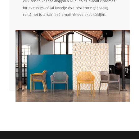
cikk rendelkezése alapján a Dublino az e-mail címemet
hírlevelezési céllal kezelje és a részemre gazdasági
reklámot is tartalmazó email hírleveleket küldjön.