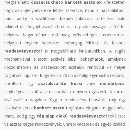
megtalálható
összecsukható bankett asztalok
kifejezetten
nagyfokú igénybevételre lettek tervezve, mind a használatból,
mind pedig a szállításból fakadó fokozott terhelésre való
tekintettel. Anyaghasználatban is a praktikusságot előtérbe
helyezve hagyományos műanyag, erős rétegelt faszerkezetre
helyezett enyhén habosított műanyag felületű, és falapos
rendezvényasztal
is megtalálható kínálatunkban. A rugós
mechanikával ellátott acélváz lábai behajthatók, amelynek
köszönhetően az összecsukott asztalok rendkívül kis helyet
foglalnak. Típustól függően 25-30 db asztalig egymásba rakható,
sorolható, így
asztalszállító kocsi
vagy
molnárkocsi
segítségével szállítása és tárolása nagyon egyszerű. A forma
kiválasztása nagyban függ a rendezvény típusától, míg egy
esküvőre kerek
bankett asztalt
ajánlunk elegáns megjelenése
miatt, addig egy
téglalap alakú rendezvényasztal
tökéletes
választás céges rendezvények, ünnepi vacsorák és egyéb családi