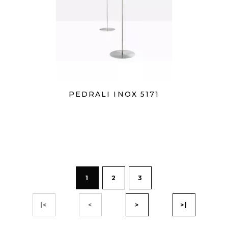
PEDRALI INOX 5171
1
2
3
|<
<
>
>|