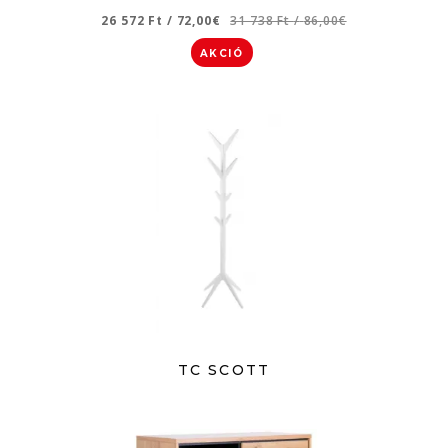
26 572 Ft
/
72,00€
31 738 Ft
/
86,00€
AKCIÓ
TC SCOTT