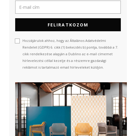
FELIRATKOZOM
Hozzájárulok ahhoz, hogy az Általános Adatvédelmi
Rendelet (GDPR) 6. cikk (1) bekezdés b) pontja, továbbá a 7.
cikk rendelkezése alapján a Dublino az e-mail címemet
hírlevelezési céllal kezelje és a részemre gazdasági
reklámot is tartalmazó email hírleveleket küldjön.