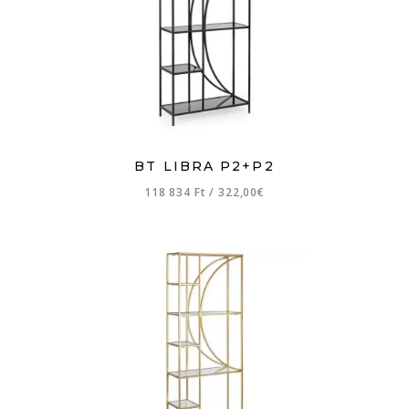
BT LIBRA P2+P2
118 834 Ft
/
322,00€