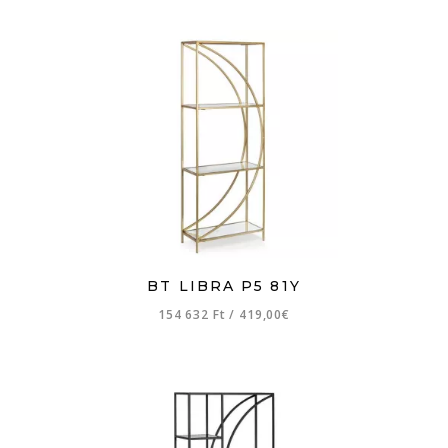
BT LIBRA P5 81Y
154 632 Ft
/
419,00€