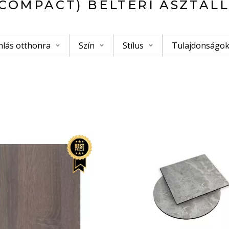
(COMPACT) BELTERI ASZTAL
nlás otthonra
Szín
Stílus
Tulajdonságo