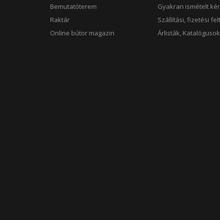
Bemutatóterem
Gyakran ismételt ké
Raktár
Szállítási, fizetési fe
Online bútor magazin
Árlisták, Katalóguso