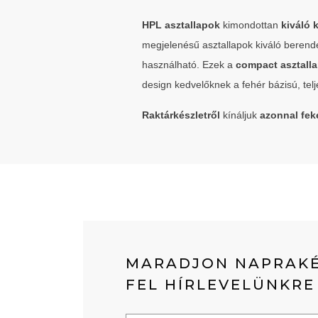
HPL asztallapok
kimondottan
kiváló 
megjelenésű asztallapok kiváló berend
használható. Ezek a
compact asztall
design kedvelőknek a fehér bázisú, telje
Raktárkészletről
kínáljuk
azonnal fek
MARADJON NAPRAKÉ
FEL HÍRLEVELÜNKRE