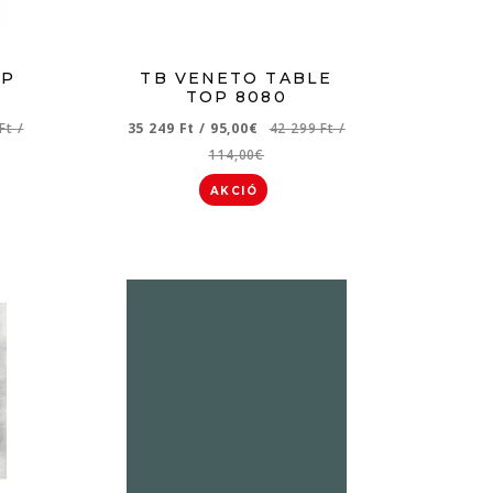
OP
TB VENETO TABLE
TOP 8080
 Ft
/
35 249 Ft
/
95,00€
42 299 Ft
/
114,00€
AKCIÓ