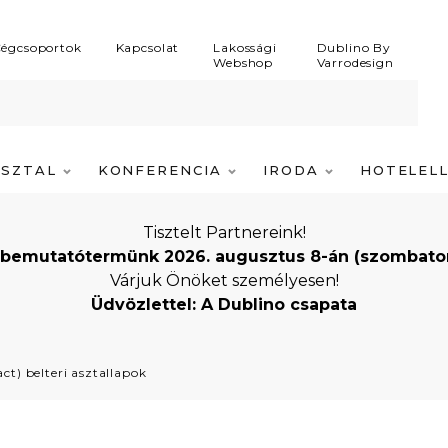
égcsoportok
Kapcsolat
Lakossági
Dublino By
Webshop
Varrodesign
ASZTAL
KONFERENCIA
IRODA
HOTELEL
Tisztelt Partnereink!
bemutatótermünk 2026. augusztus 8-án (szombaton) i
Várjuk Önöket személyesen!
Üdvözlettel: A Dublino csapata
t) belteri asztallapok