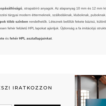
kopásállóságú
, strapabíró anyagok. Az alapanyag 10 mm és 12 mm k
ezési tárgyai modern éttermeknek, szállodáknak, kluboknak, puboknak
apok több színben
rendelhetők. Léteznek belőlük fekete bázisú, különböz
sen fehér felületű HPL lapokat ajánljuk. Újdonság a fa imitációjú struktu
ete
és
fehér HPL asztallapjainkat
.
SZ! IRATKOZZON