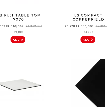
B FUJI TABLE TOP
LS COMPACT
7070
COPPERFIELD
 602 Ft
/
69,00€
29 312 Ft
/
20 778 Ft
/
56,00€
27 086
79,00€
73,00€
AKCIÓ
AKCIÓ