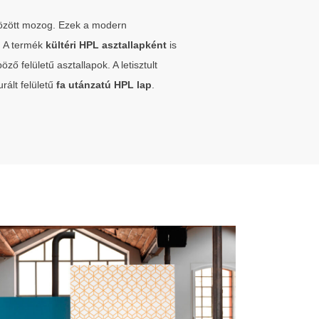
özött mozog. Ezek a modern
. A termék
kültéri HPL asztallapként
is
ő felületű asztallapok. A letisztult
rált felületű
fa utánzatú HPL lap
.