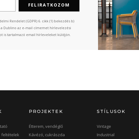
FELIRATKOZOM
elmi Rendelet (GDPR) 6. cikk (1) bekezdés b)
n a Dublino az e-mail címemet hírlevelezési
t is tartalmazó email hírleveleket küldjön.
K
PROJEKTEK
STÍLUSOK
tató
Étterem, vendéglő
Vintage
 feltételek
Kávézó, cukrászda
Industrial