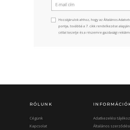
Hozzájárulok ahhoz, hogy az Általános Adatvéd
pontja, továbbá a 7. cikk rendelkezése alapjá
céllal kezelje és a részemre gazdasági reklámo
RÓLUNK
INFORMÁCIÓ
Cégünk
Adatkezelési tájékoz
Kapcsolat
Általános szerződési