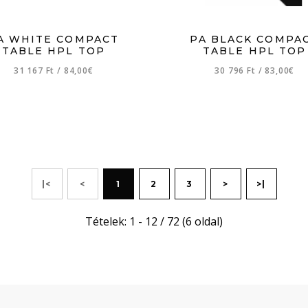
A WHITE COMPACT
PA BLACK COMPA
TABLE HPL TOP
TABLE HPL TOP
31 167 Ft
/
84,00€
30 796 Ft
/
83,00€
|<
<
1
2
3
>
>|
Tételek: 1 - 12 / 72 (6 oldal)