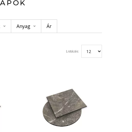
LAPOK
k
Anyag
Ár
Listázás: