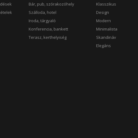
rdések
Bár, pub, szórakozóhely
Klasszikus
ltételek
Szálloda, hotel
Design
k
Iroda, tárgyaló
Modern
Konferencia, bankett
Minimalista
Terasz, kerthelyiség
Skandináv
Elegáns