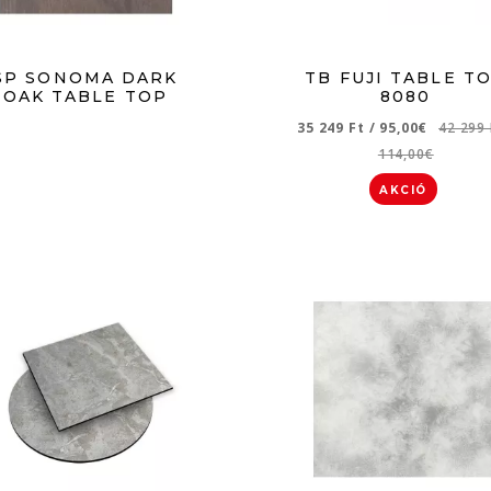
SP SONOMA DARK
TB FUJI TABLE T
OAK TABLE TOP
8080
35 249 Ft
/
95,00€
42 299
114,00€
AKCIÓ