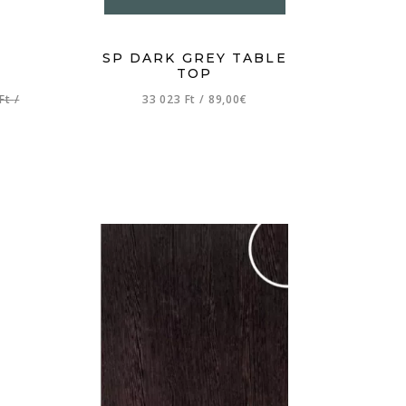
SP DARK GREY TABLE
TOP
 Ft
/
33 023 Ft
/
89,00€