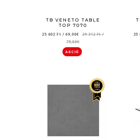
TB VENETO TABLE
T
TOP 7070
25 602 Ft
/
69,00€
29 312 Ft
/
25
79,00€
AKCIÓ