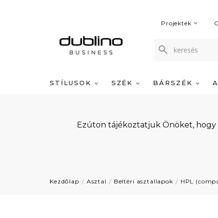
Projektek
C
STÍLUSOK
SZÉK
BÁRSZÉK
Ezúton tájékoztatjuk Önöket, hogy
Kezdőlap
Asztal
Beltéri asztallapok
HPL (compac