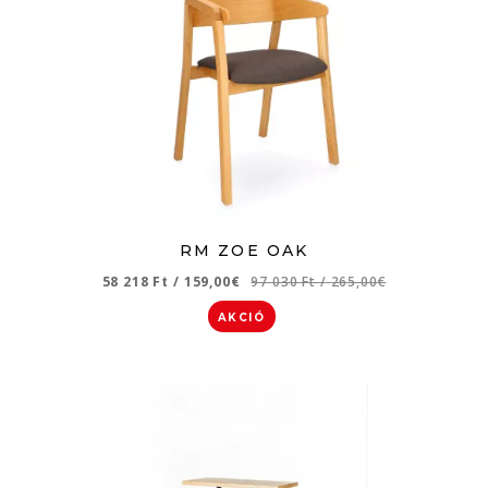
RM ZOE OAK
58 218 Ft
/
159,00€
97 030 Ft
/
265,00€
AKCIÓ