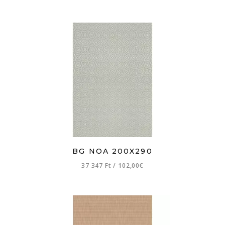
BG NOA 200X290
37 347 Ft
/
102,00€