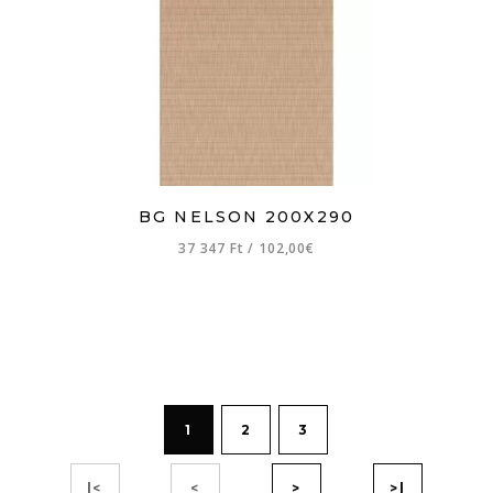
BG NELSON 200X290
37 347 Ft
/
102,00€
1
2
3
|<
<
>
>|