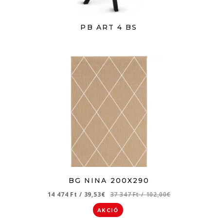
PB ART 4 BS
BG NINA 200X290
14 474 Ft
/
39,53€
37 347 Ft
/
102,00€
AKCIÓ