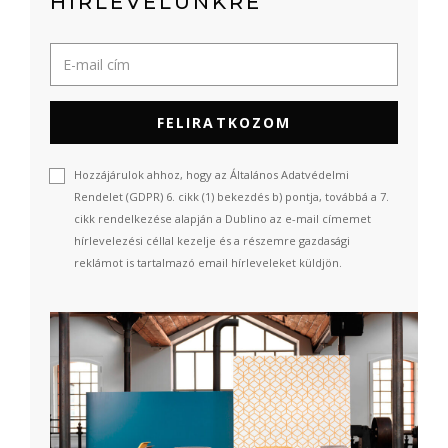
HÍRLEVELÜNKRE
FELIRATKOZOM
Hozzájárulok ahhoz, hogy az Általános Adatvédelmi
Rendelet (GDPR) 6. cikk (1) bekezdés b) pontja, továbbá a 7.
cikk rendelkezése alapján a Dublino az e-mail címemet
hírlevelezési céllal kezelje és a részemre gazdasági
reklámot is tartalmazó email hírleveleket küldjön.