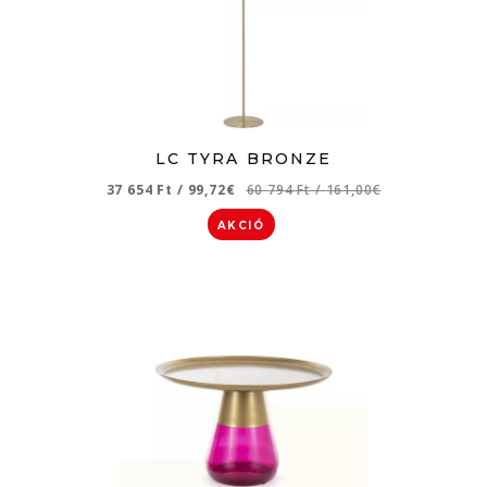
LC TYRA BRONZE
37 654 Ft
/
99,72€
60 794 Ft
/
161,00€
AKCIÓ