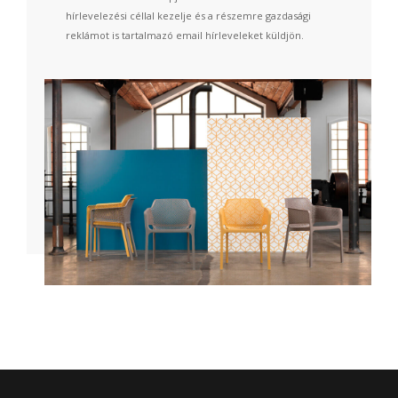
hírlevelezési céllal kezelje és a részemre gazdasági
reklámot is tartalmazó email hírleveleket küldjön.