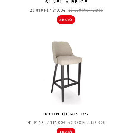
SI NELIA BEIGE
26 810 Ft
/
71,00€
28 698 Ft
/
76,00€
AKCIÓ
XTON DORIS BS
41 914 Ft
/
111,00€
60 038 Ft
/
159,00€
AKCIÓ