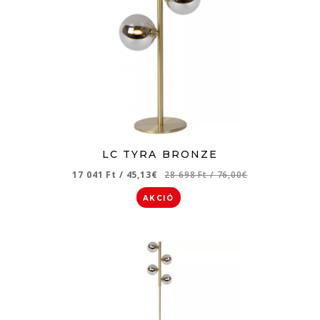
LC TYRA BRONZE
17 041 Ft
/
45,13€
28 698 Ft
/
76,00€
AKCIÓ