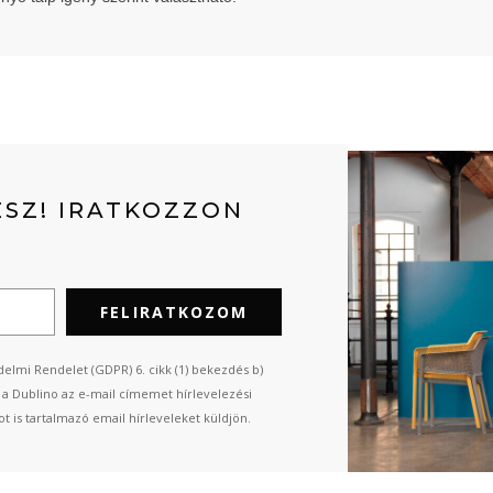
SZ! IRATKOZZON
FELIRATKOZOM
elmi Rendelet (GDPR) 6. cikk (1) bekezdés b)
n a Dublino az e-mail címemet hírlevelezési
t is tartalmazó email hírleveleket küldjön.