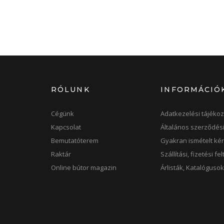
RÓLUNK
INFORMÁCIÓ
Cégünk
Adatkezelési tájékoz
Kapcsolat
Általános szerződési
Bemutatóterem
Gyakran ismételt ké
Raktár
Szállítási, fizetési fe
Online bútor magazin
Árlisták, Katalóguso