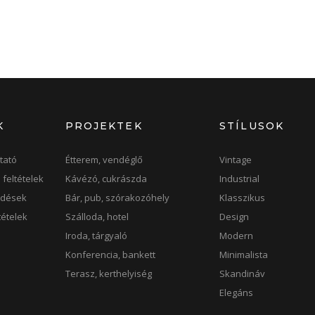
K
PROJEKTEK
STÍLUSOK
tató
Étterem, vendéglő
Vintage
 feltételek
Kávézó, cukrászda
Industrial
rdések
Bár, pub, szórakozóhely
Klasszikus
ltételek
Szálloda, hotel
Design
k
Iroda, tárgyaló
Modern
Konferencia, bankett
Minimalista
Terasz, kerthelyiség
Skandináv
Elegáns