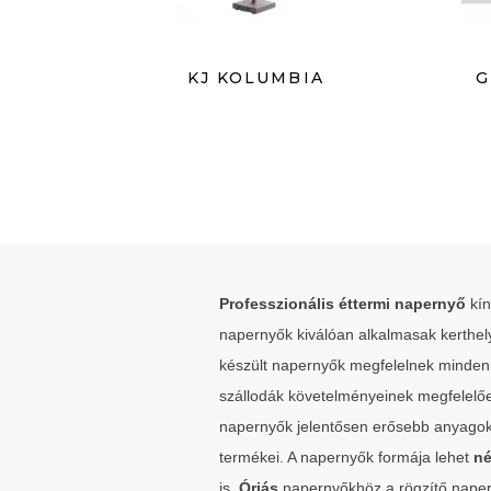
KJ KOLUMBIA
G
Professzionális éttermi napernyő
kín
napernyők kiválóan alkalmasak kerthel
készült napernyők megfelelnek mindenn
szállodák követelményeinek megfelelő
napernyők jelentősen erősebb anyagok f
termékei. A napernyők formája lehet
né
is.
Óriás
napernyőkhöz a rögzítő napern