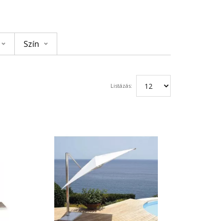
Szín
Listázás: