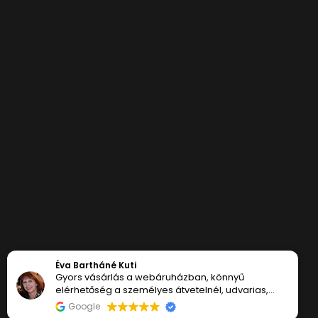
Éva Bartháné Kuti
Gyors vásárlás a webáruházban, könnyű
©2026 - DUBLINO |
KÉSZÍTETTE
elérhetőség a személyes átvetelnél, udvarias,
segítőkész munkatársak.
Google
Ízléses, jó minőségű, tartós termékek.