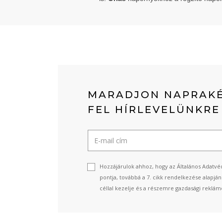
MARADJON NAPRAKÉ
FEL HÍRLEVELÜNKRE
Hozzájárulok ahhoz, hogy az Általános Adatvéd
pontja, továbbá a 7. cikk rendelkezése alapjá
céllal kezelje és a részemre gazdasági reklámo