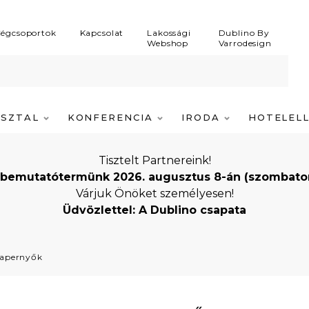
égcsoportok
Kapcsolat
Lakossági
Dublino By
Webshop
Varrodesign
ASZTAL
KONFERENCIA
IRODA
HOTELEL
Tisztelt Partnereink!
bemutatótermünk 2026. augusztus 8-án (szombaton) i
Várjuk Önöket személyesen!
Üdvözlettel: A Dublino csapata
apernyők