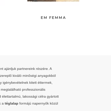
EM FEMMA
t ajánljuk partnereink részére. A
szereplő kiváló minőségi anyagokból
 igénybevételnek kitett éttermek,
megtalálható professzionális
lettartalmú, lakossági célra gyártott
k a
téglalap
formájú napernyők közül