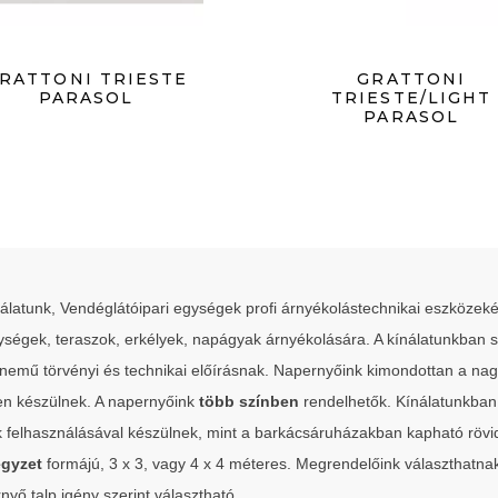
RATTONI TRIESTE
GRATTONI
PARASOL
TRIESTE/LIGHT
PARASOL
álatunk, Vendéglátóipari egységek profi árnyékolástechnikai eszközekén
ységek, teraszok, erkélyek, napágyak árnyékolására. A kínálatunkban 
emű törvényi és technikai előírásnak. Napernyőink kimondottan a nagy
en készülnek. A napernyőink
több színben
rendelhetők. Kínálatunkban 
elhasználásával készülnek, mint a barkácsáruházakban kapható rövid é
gyzet
formájú, 3 x 3, vagy 4 x 4 méteres. Megrendelőink választhatna
yő talp igény szerint választható.