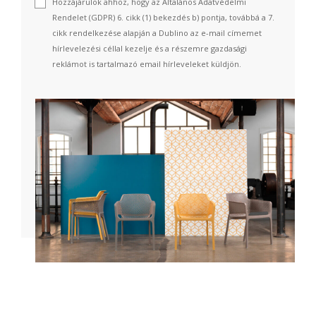
Hozzájárulok ahhoz, hogy az Általános Adatvédelmi
Rendelet (GDPR) 6. cikk (1) bekezdés b) pontja, továbbá a 7.
cikk rendelkezése alapján a Dublino az e-mail címemet
hírlevelezési céllal kezelje és a részemre gazdasági
reklámot is tartalmazó email hírleveleket küldjön.