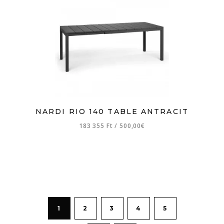
NARDI RIO 140 TABLE ANTRACIT
183 355 Ft
/
500,00€
1
2
3
4
5