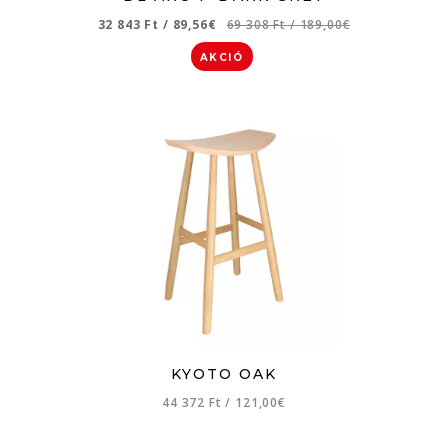
32 843 Ft
/
89,56€
69 308 Ft
/
189,00€
AKCIÓ
KYOTO OAK
44 372 Ft
/
121,00€