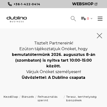
WEBSHOP
+36-1-422-0414
0
Tisztelt Partnereink!
Ezúton tájékoztatjuk Önöket, hogy
bemutatótermünk 2026. augusztus 8-án
(szombaton) is nyitva tart 10:00-15:00
között.
Várjuk Önöket személyesen!
Üdvözlettel: A Dublino csapata
Kezdőlap
Bárszék
Felhasználás
Terasz, kerthelyiség
szerint
bárszékek