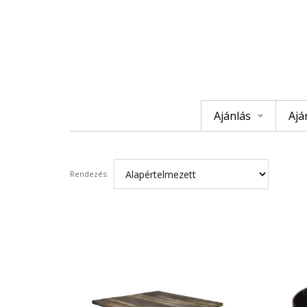
Ajánlás
Ajá
Rendezés: