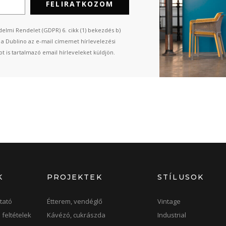
FELIRATKOZOM
elmi Rendelet (GDPR) 6. cikk (1) bekezdés b)
n a Dublino az e-mail címemet hírlevelezési
t is tartalmazó email hírleveleket küldjön.
K
PROJEKTEK
STÍLUSOK
tató
Étterem, vendéglő
Vintage
 feltételek
Kávézó, cukrászda
Industrial