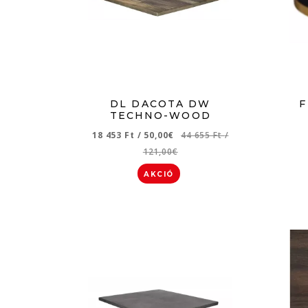
DL DACOTA DW
F
TECHNO-WOOD
18 453 Ft
/
50,00€
44 655 Ft
/
121,00€
AKCIÓ