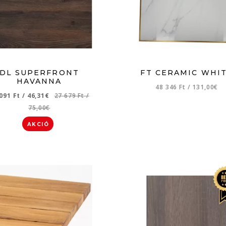
DL SUPERFRONT
FT CERAMIC WHI
HAVANNA
48 346 Ft
/
131,00€
 091 Ft
/
46,31€
27 679 Ft
/
75,00€
AKCIÓ