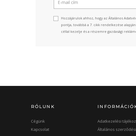
Hozzájárulok ahhoz, hogy az Általános Adatvéd
pontja, továbbá a 7. cikk rendelkezése alapjá
céllal kezelje és a részemre gazdasági reklámo
RÓLUNK
INFORMÁCIÓ
Cégünk
Adatkezelési tájékoz
Kapcsolat
Általános szerződési