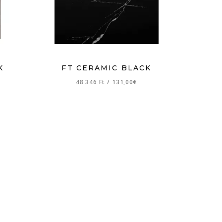
K
FT CERAMIC BLACK
48 346 Ft
/
131,00€