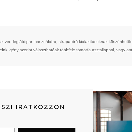
asak vendéglátóipari használatra, strapabíró kialakításuknak köszönhe
nk igény szerint választhatóak többféle tömörfa asztallappal, vagy antiko
SZ! IRATKOZZON