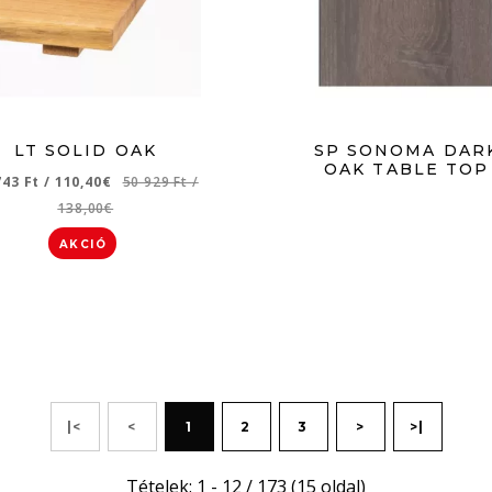
LT SOLID OAK
SP SONOMA DAR
OAK TABLE TOP
743 Ft
/
110,40€
50 929 Ft
/
138,00€
AKCIÓ
|<
<
1
2
3
>
>|
Tételek: 1 - 12 / 173 (15 oldal)