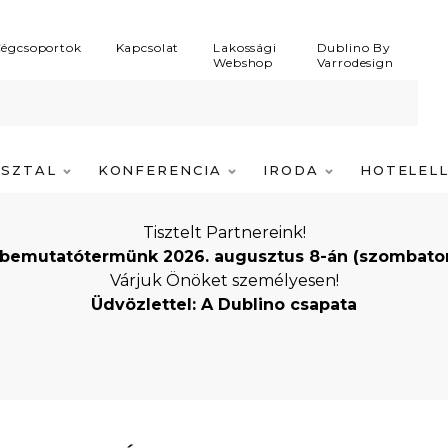
égcsoportok
Kapcsolat
Lakossági
Dublino By
Webshop
Varrodesign
ASZTAL
KONFERENCIA
IRODA
HOTELEL
Tisztelt Partnereink!
bemutatótermünk 2026. augusztus 8-án (szombaton) i
Várjuk Önöket személyesen!
Üdvözlettel: A Dublino csapata