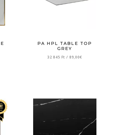
TE
PA HPL TABLE TOP
GREY
32 845 Ft
/
89,00€