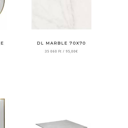
TE
DL MARBLE 70X70
35 060 Ft
/
95,00€