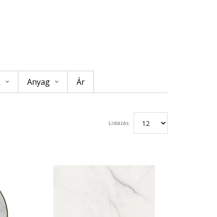
k
Anyag
Ár
Listázás: