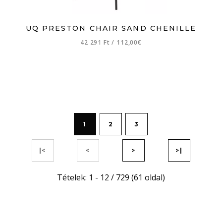
UQ PRESTON CHAIR SAND CHENILLE
42 291 Ft
/
112,00€
1
2
3
|<
<
>
>|
Tételek: 1 - 12 / 729 (61 oldal)