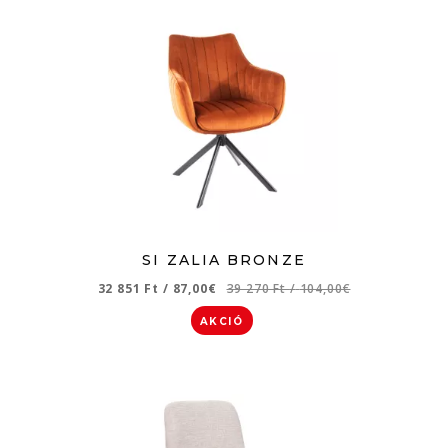
SI ZALIA BRONZE
32 851 Ft
/
87,00€
39 270 Ft
/
104,00€
AKCIÓ