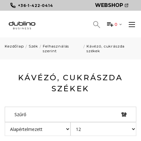
WEBSHOP
+36-1-422-0414
0
Kezdőlap
Szék
Felhasználás
Kávézó, cukrászda
szerint
székek
KÁVÉZÓ, CUKRÁSZDA
SZÉKEK
Szűrő