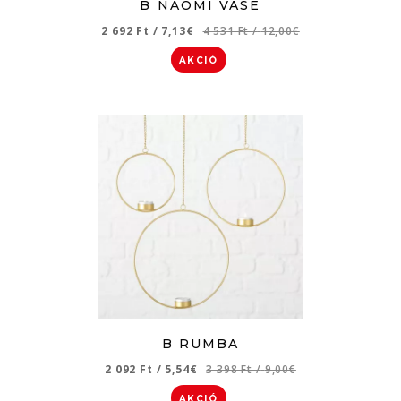
B NAOMI VASE
2 692 Ft
/
7,13€
4 531 Ft
/
12,00€
AKCIÓ
B RUMBA
2 092 Ft
/
5,54€
3 398 Ft
/
9,00€
AKCIÓ