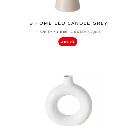
B HOME LED CANDLE GREY
1 526 Ft
/
4,04€
2 643 Ft
/
7,00€
AKCIÓ