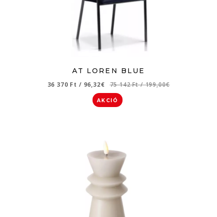
AT LOREN BLUE
36 370 Ft
/
96,32€
75 142 Ft
/
199,00€
AKCIÓ