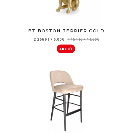
BT BOSTON TERRIER GOLD
2 266 Ft
/
6,00€
4 154 Ft
/
11,00€
AKCIÓ