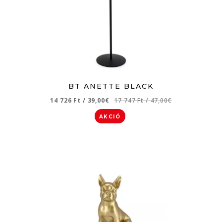
BT ANETTE BLACK
14 726 Ft
/
39,00€
17 747 Ft
/
47,00€
AKCIÓ