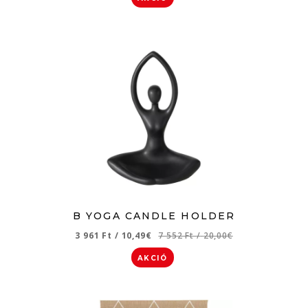
B YOGA CANDLE HOLDER
3 961 Ft
/
10,49€
7 552 Ft
/
20,00€
AKCIÓ