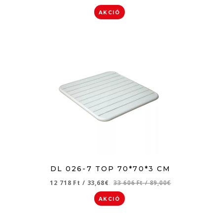
AKCIÓ
DL 026-7 TOP 70*70*3 CM
12 718 Ft
/
33,68€
33 606 Ft
/
89,00€
AKCIÓ