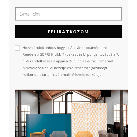
FELIRATKOZOM
Hozzájárulok ahhoz, hogy az Általános Adatvédelmi
Rendelet (GDPR) 6. cikk (1) bekezdés b) pontja, továbbá a 7.
cikk rendelkezése alapján a Dublino az e-mail címemet
hírlevelezési céllal kezelje és a részemre gazdasági
reklámot is tartalmazó email hírleveleket küldjön.