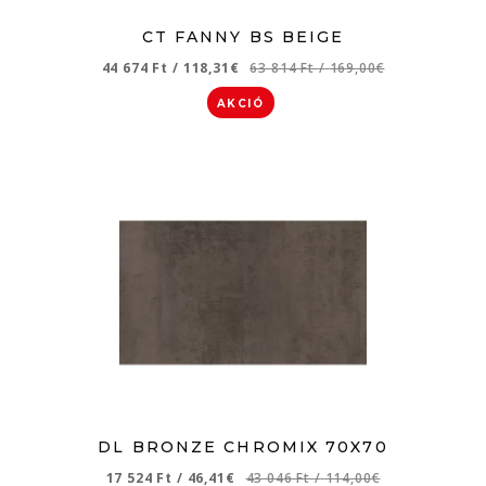
CT FANNY BS BEIGE
44 674 Ft
/
118,31€
63 814 Ft
/
169,00€
AKCIÓ
DL BRONZE CHROMIX 70X70
17 524 Ft
/
46,41€
43 046 Ft
/
114,00€