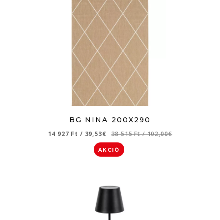
BG NINA 200X290
14 927 Ft
/
39,53€
38 515 Ft
/
102,00€
AKCIÓ