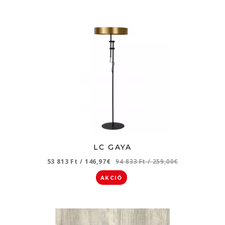
LC GAYA
53 813 Ft
/
146,97€
94 833 Ft
/
259,00€
AKCIÓ