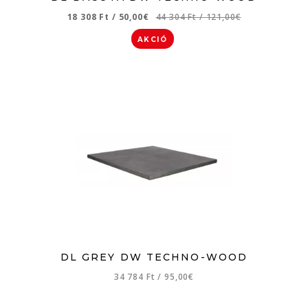
18 308 Ft
/
50,00€
44 304 Ft
/
121,00€
AKCIÓ
DL GREY DW TECHNO-WOOD
34 784 Ft
/
95,00€