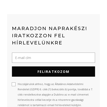
MARADJON NAPRAKÉSZ!
IRATKOZZON FEL
HÍRLEVELÜNKRE
FELIRATKOZOM
Hozzájárulok ahhoz, hogy az Általános Adatvédelmi
Rendelet (GDPR) 6. cikk (1) bekezdés b) pontja, továbbá a 7.
cikk rendelkezése alapján a Dublino az e-mail címemet
hírlevelezési céllal kezelje és a részemre gazdasági
reklámot is tartalmazó email hírleveleket küldjön.