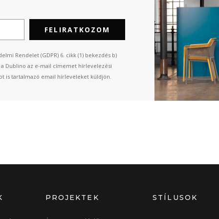
FELIRATKOZOM
elmi Rendelet (GDPR) 6. cikk (1) bekezdés b)
n a Dublino az e-mail címemet hírlevelezési
t is tartalmazó email hírleveleket küldjön.
K
PROJEKTEK
STÍLUSOK