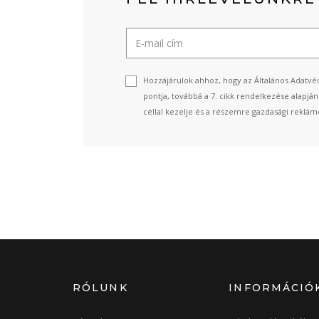
Hozzájárulok ahhoz, hogy az Általános Adatvéd
pontja, továbbá a 7. cikk rendelkezése alapjá
céllal kezelje és a részemre gazdasági reklámo
RÓLUNK
INFORMÁCIÓ