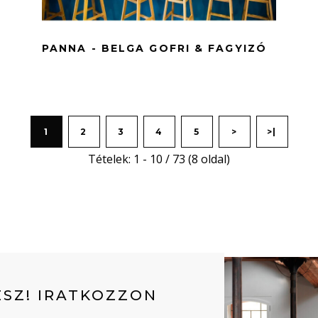
PANNA - BELGA GOFRI & FAGYIZÓ
1
2
3
4
5
>
>|
Tételek: 1 - 10 / 73 (8 oldal)
SZ! IRATKOZZON