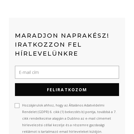
MARADJON NAPRAKÉSZ!
IRATKOZZON FEL
HÍRLEVELÜNKRE
FELIRATKOZOM
Hozzájárulok ahhoz, hogy az Általános Adatvédelmi
Rendelet (GDPR) 6. cikk (1) bekezdés b) pontja, továbbá a 7.
cikk rendelkezése alapján a Dublino az e-mail címemet
hírlevelezési céllal kezelje és a részemre gazdasági
reklámot is tartalmazó email hírleveleket küldjön.