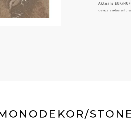
Aktuális EUR/HUF
deviza eladási árfol
MONODEKOR/STON