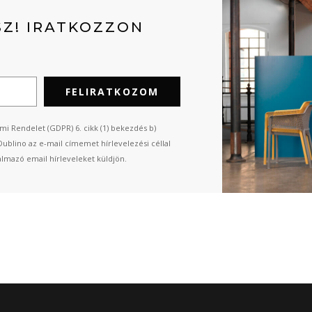
Z! IRATKOZZON
FELIRATKOZOM
mi Rendelet (GDPR) 6. cikk (1) bekezdés b)
Dublino az e-mail címemet hírlevelezési céllal
almazó email hírleveleket küldjön.