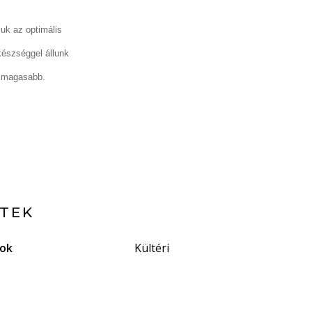
juk az optimális
készséggel állunk
g magasabb.
ETEK
gok
Kültéri