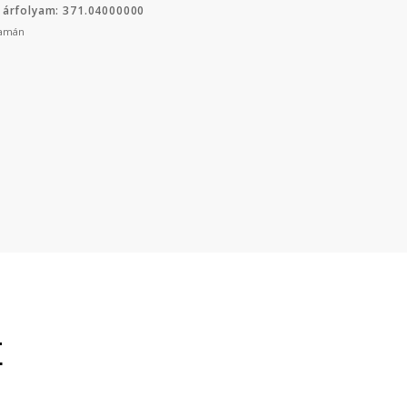
 árfolyam: 371.04000000
yamán
E