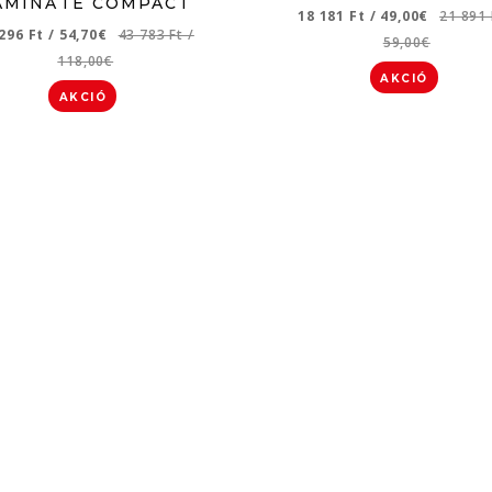
AMINATE COMPACT
18 181 Ft
/
49,00€
21 891
 296 Ft
/
54,70€
43 783 Ft
/
59,00€
118,00€
AKCIÓ
AKCIÓ