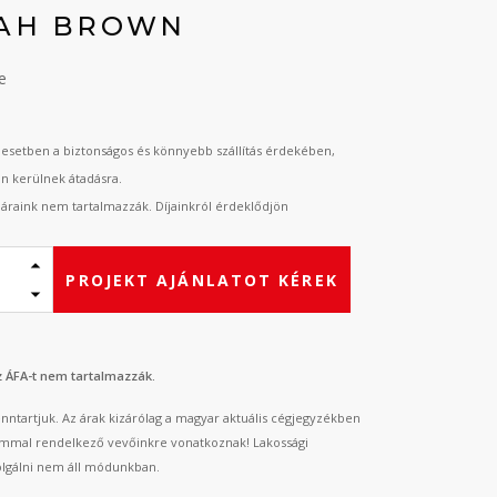
TAH BROWN
e
esetben a biztonságos és könnyebb szállítás érdekében,
an kerülnek átadásra.
t áraink nem tartalmazzák. Díjainkról érdeklődjön
PROJEKT AJÁNLATOT KÉREK
az ÁFA-t nem tartalmazzák.
fenntartjuk. Az árak kizárólag a magyar aktuális cégjegyzékben
mmal rendelkező vevőinkre vonatkoznak! Lakossági
lgálni nem áll módunkban.