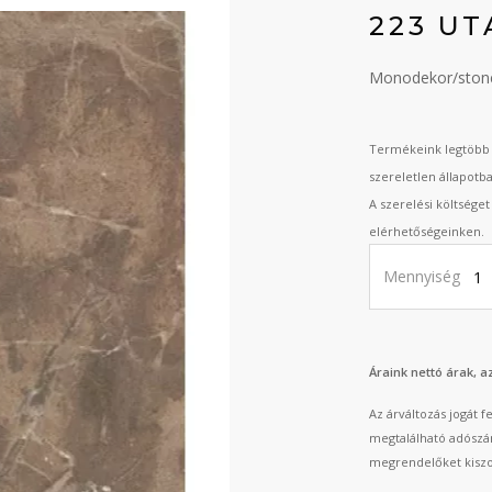
223 U
Monodekor/ston
Termékeink legtöbb 
szereletlen állapotb
A szerelési költsége
elérhetőségeinken.
Mennyiség
Áraink nettó árak, 
Az árváltozás jogát 
megtalálható adószá
megrendelőket kiszo