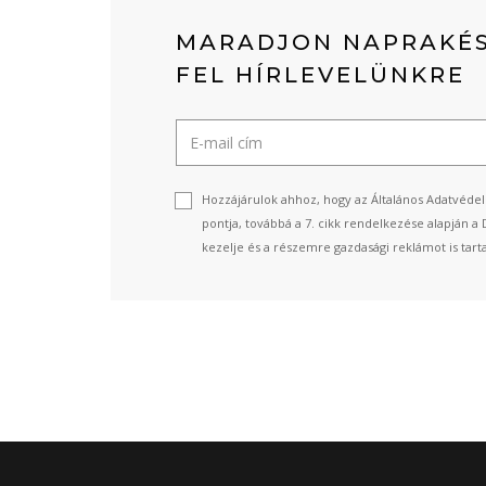
MARADJON NAPRAKÉS
FEL HÍRLEVELÜNKRE
Hozzájárulok ahhoz, hogy az Általános Adatvédel
pontja, továbbá a 7. cikk rendelkezése alapján a 
kezelje és a részemre gazdasági reklámot is tart