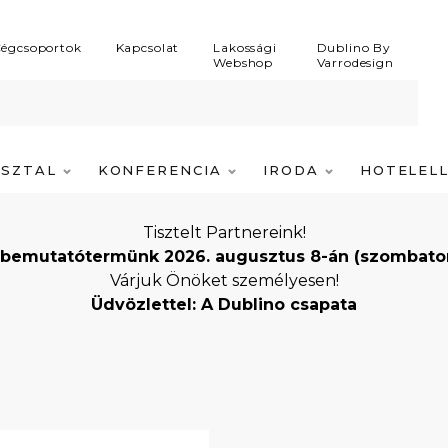
égcsoportok
Kapcsolat
Lakossági
Dublino By
Webshop
Varrodesign
ASZTAL
KONFERENCIA
IRODA
HOTELEL
Tisztelt Partnereink!
bemutatótermünk 2026. augusztus 8-án (szombaton) i
Várjuk Önöket személyesen!
Üdvözlettel: A Dublino csapata