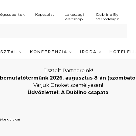
égcsoportok
Kapcsolat
Lakossági
Dublino By
Webshop
Varrodesign
ASZTAL
KONFERENCIA
IRODA
HOTELEL
Tisztelt Partnereink!
bemutatótermünk 2026. augusztus 8-án (szombaton) i
Várjuk Önöket személyesen!
Üdvözlettel: A Dublino csapata
ékek titkai