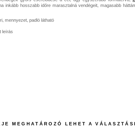
 ha inkább hosszabb időre marasztalná vendégeit, magasabb háttáml
EJE MEGHATÁROZÓ LEHET A VÁLASZTÁ