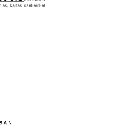
ás, karfás székeinket 
SBAN