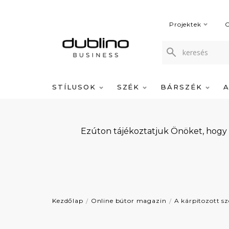
Projektek
C
STÍLUSOK
SZÉK
BÁRSZÉK
Ezúton tájékoztatjuk Önöket, hogy
Kezdőlap
Online bútor magazin
A kárpitozott sz