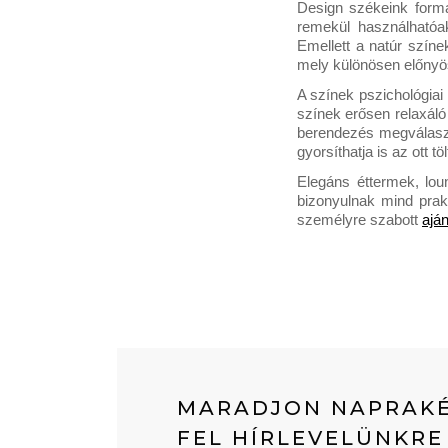
Design székeink formá
remekül használhatóa
Emellett a natúr színe
mely különösen előnyös
A színek pszichológiai
színek erősen relaxáló
berendezés megválaszt
gyorsíthatja is az ott 
Elegáns éttermek, lou
bizonyulnak mind prak
személyre szabott 
aján
MARADJON NAPRAKÉ
FEL HÍRLEVELÜNKRE