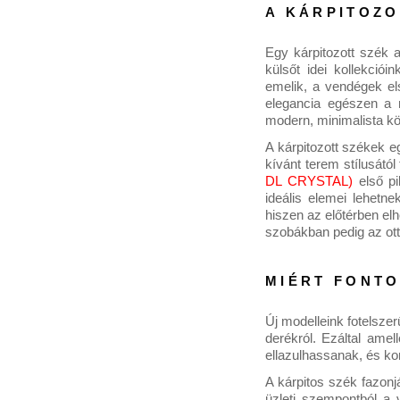
A KÁRPITOZO
Egy kárpitozott szék a
külsőt idei kollekciói
emelik, a vendégek e
elegancia egészen a r
modern, minimalista kö
A kárpitozott székek 
kívánt terem stílusátó
DL CRYSTAL)
 első p
ideális elemei lehetn
hiszen az előtérben el
szobákban pedig az ott
MIÉRT FONTO
Új modelleink fotelszer
derékról. Ezáltal amel
ellazulhassanak, és k
A kárpitos szék fazon
üzleti szempontból a