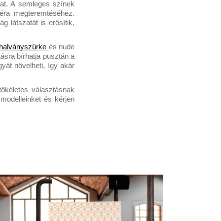
at. A semleges színek 
éra megteremtéséhez. 
 látszatát is erősítik, 
halványszürke 
és nude 
sra bírhatja pusztán a 
t növelheti, így akár 
ökéletes választásnak 
odelleinket és kérjen 