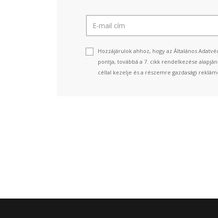
Hozzájárulok ahhoz, hogy az Általános Adatvéd
pontja, továbbá a 7. cikk rendelkezése alapjá
céllal kezelje és a részemre gazdasági reklámo