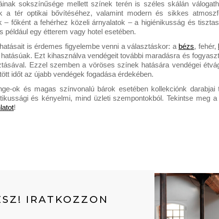
inak sokszínűsége mellett színek terén is széles skálán válogath
k a tér optikai bővítéséhez, valamint modern és sikkes atmoszf
k – főként a fehérhez
közeli árnyalatok – a higiénikusság és tisztaság
 például egy étterem vagy hotel esetében. 
 hatásait is érdemes figyelembe venni a választáskor: a 
bézs
,
fehér, 
 hatásúak. Ezt kihasználva vendégeit további maradásra és fogyasztá
ásával. Ezzel szemben a vöröses színek hatására vendégei étvágyá
töltött időt az újabb vendégek fogadása érdekében. 
nge-ok és magas színvonalú bárok esetében kollekciónk darabjai t
tikussági és kényelmi, mind üzleti szempontokból. Tekintse meg a m
latot
!
SZ! IRATKOZZON