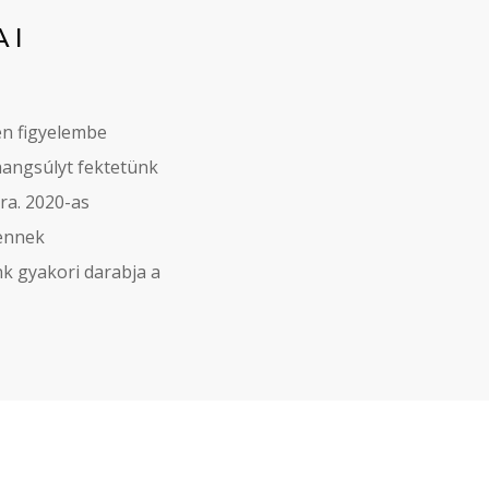
AI
en figyelembe
hangsúlyt fektetünk
ra. 2020-as
 ennek
k gyakori darabja a