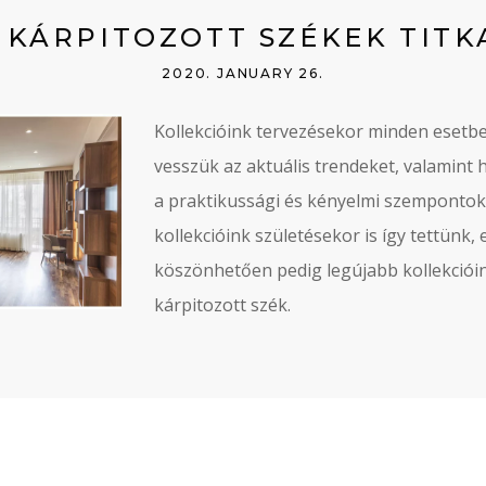
 KÁRPITOZOTT SZÉKEK TITK
2020. JANUARY 26.
Kollekcióink tervezésekor minden esetb
vesszük az aktuális trendeket, valamint 
a praktikussági és kényelmi szempontok
kollekcióink születésekor is így tettünk,
köszönhetően pedig legújabb kollekcióin
kárpitozott szék.