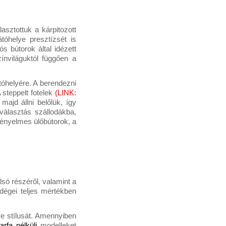
sztottuk a kárpitozott 
tóhelye presztízsét is 
ós bútorok által idézett 
nviláguktól függően a 
helyére. A berendezni 
steppelt fotelek 
(LINK: 
ajd állni belőlük, így 
álasztás szállodákba, 
ényelmes ülőbútorok, a 
só részéről, valamint a 
dégei teljes mértékben 
 stílusát. Amennyiben 
arfa nélküli
modelleket 