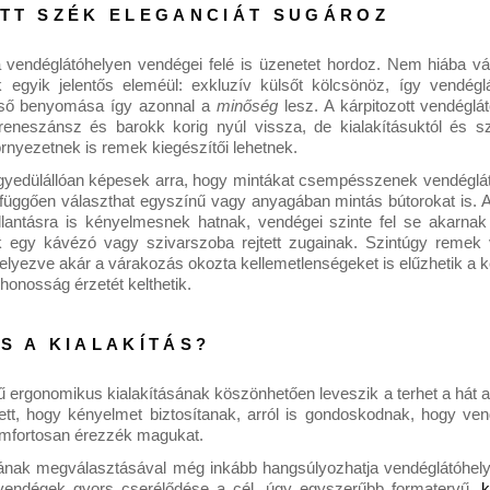
TT SZÉK ELEGANCIÁT SUGÁROZ
 vendéglátóhelyen vendégei felé is üzenetet hordoz. Nem hiába vála
nk egyik jelentős eleméül: exkluzív külsőt kölcsönöz, így vendéglá
lső benyomása így azonnal a 
minőség
 lesz. A kárpitozott vendéglát
eneszánsz és barokk korig nyúl vissza, de kialakításuktól és szí
rnyezetnek is remek kiegészítői lehetnek.
egyedülállóan képesek arra, hogy mintákat csempésszenek vendéglátó
l függően választhat egyszínű vagy anyagában mintás bútorokat is. A 
illantásra is kényelmesnek hatnak, vendégei szinte fel se akarnak m
ek egy kávézó vagy szivarszoba rejtett zugainak. Szintúgy remek v
helyezve akár a várakozás okozta kellemetlenségeket is elűzhetik a k
honosság érzetét kelthetik.
S A KIALAKÍTÁS?
ű ergonomikus kialakításának köszönhetően leveszik a terhet a hát al
lett, hogy kényelmet biztosítanak, arról is gondoskodnak, hogy ven
omfortosan érezzék magukat. 
jának megválasztásával még inkább hangsúlyozhatja vendéglátóhelye
 vendégek gyors cserélődése a cél, úgy egyszerűbb formatervű, 
k