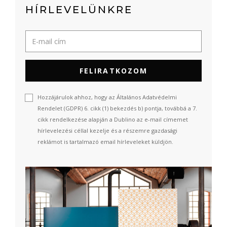
HÍRLEVELÜNKRE
FELIRATKOZOM
Hozzájárulok ahhoz, hogy az Általános Adatvédelmi
Rendelet (GDPR) 6. cikk (1) bekezdés b) pontja, továbbá a 7.
cikk rendelkezése alapján a Dublino az e-mail címemet
hírlevelezési céllal kezelje és a részemre gazdasági
reklámot is tartalmazó email hírleveleket küldjön.