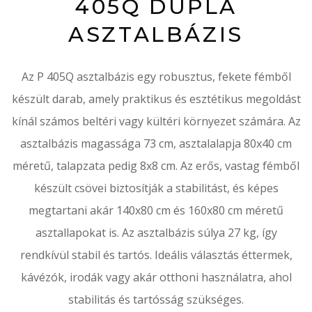
405Q DUPLA
ASZTALBÁZIS
Az P 405Q asztalbázis egy robusztus, fekete fémből
készült darab, amely praktikus és esztétikus megoldást
kínál számos beltéri vagy kültéri környezet számára. Az
asztalbázis magassága 73 cm, asztalalapja 80x40 cm
méretű, talapzata pedig 8x8 cm. Az erős, vastag fémből
készült csövei biztosítják a stabilitást, és képes
megtartani akár 140x80 cm és 160x80 cm méretű
asztallapokat is. Az asztalbázis súlya 27 kg, így
rendkívül stabil és tartós. Ideális választás éttermek,
kávézók, irodák vagy akár otthoni használatra, ahol
stabilitás és tartósság szükséges.