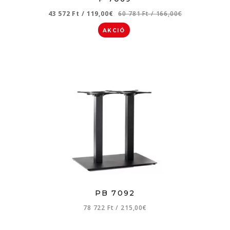
43 572 Ft
/
119,00€
60 781 Ft
/
166,00€
AKCIÓ
PB 7092
78 722 Ft
/
215,00€