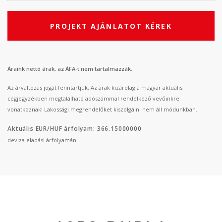
PROJEKT AJÁNLATOT KÉREK
Áraink nettó árak, az ÁFA-t nem tartalmazzák.
Az árváltozás jogát fenntartjuk. Az árak kizárólag a magyar aktuális
cégjegyzékben megtalálható adószámmal rendelkező vevőinkre
vonatkoznak! Lakossági megrendelőket kiszolgálni nem áll módunkban.
Aktuális EUR/HUF árfolyam: 366.15000000
deviza eladási árfolyamán