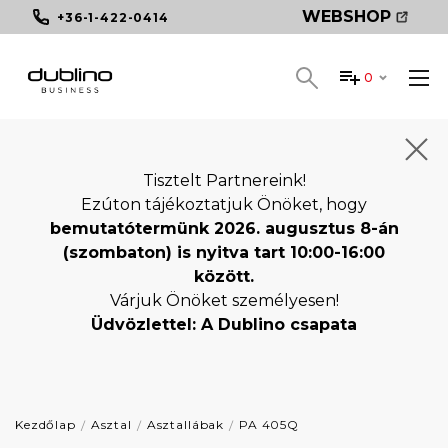
WEBSHOP
+36-1-422-0414
0
Tisztelt Partnereink!
Ezúton tájékoztatjuk Önöket, hogy
bemutatótermünk 2026. augusztus 8-án
(szombaton) is nyitva tart 10:00-16:00
között.
Várjuk Önöket személyesen!
Üdvözlettel: A Dublino csapata
Kezdőlap
Asztal
Asztallábak
PA 405Q