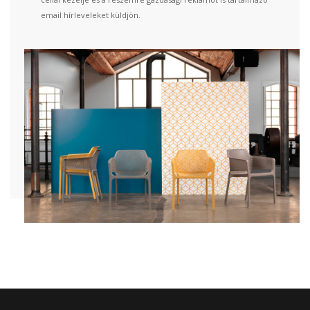
email hírleveleket küldjön.