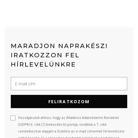
MARADJON NAPRAKÉSZ!
IRATKOZZON FEL
HÍRLEVELÜNKRE
FELIRATKOZOM
Hozzájárulok ahhoz, hogy az Általános Adatvédelmi Rendelet
(GDPR) 6. cikk (1) bekezdés b) pontja, továbbá a 7. cikk
rendelkezése alapján a Dublino az e-mail címemet hírlevelezési
céllal kezelje és a részemre gazdasági reklámot is tartalmazó