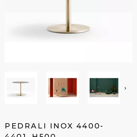
‹
›
PEDRALI INOX 4400-
4401_H500