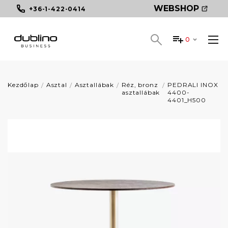
WEBSHOP
+36-1-422-0414
0
Kezdőlap
Asztal
Asztallábak
Réz, bronz
PEDRALI INOX
asztallábak
4400-
4401_H500