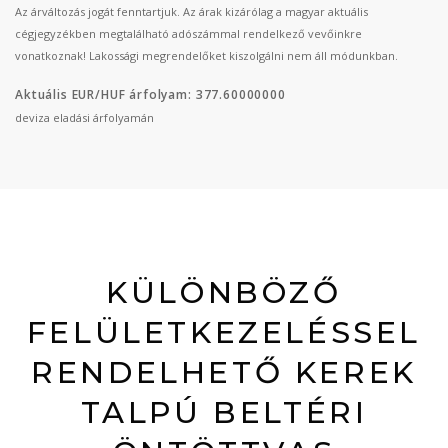
Az árváltozás jogát fenntartjuk. Az árak kizárólag a magyar aktuális
cégjegyzékben megtalálható adószámmal rendelkező vevőinkre
vonatkoznak! Lakossági megrendelőket kiszolgálni nem áll módunkban.
Aktuális EUR/HUF árfolyam: 377.60000000
deviza eladási árfolyamán
KÜLÖNBÖZŐ
FELÜLETKEZELÉSSEL
RENDELHETŐ KEREK
TALPÚ BELTÉRI