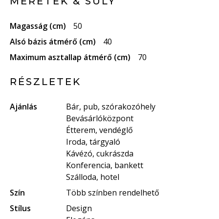
MÉRETEK & SÚLY
Magasság (cm)
50
Alsó bázis átmérő (cm)
40
Maximum asztallap átmérő (cm)
70
RÉSZLETEK
Ajánlás
Bár, pub, szórakozóhely
Bevásárlóközpont
Étterem, vendéglő
Iroda, tárgyaló
Kávézó, cukrászda
Konferencia, bankett
Szálloda, hotel
Szín
Több színben rendelhető
Stílus
Design