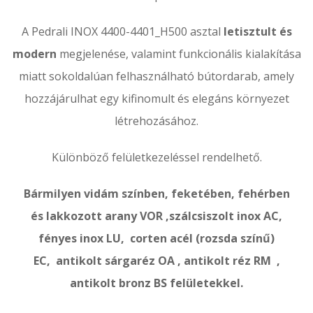
A Pedrali INOX 4400-4401_H500 asztal
letisztult és
modern
megjelenése, valamint funkcionális kialakítása
miatt sokoldalúan felhasználható bútordarab, amely
hozzájárulhat egy kifinomult és elegáns környezet
létrehozásához.
Különböző felületkezeléssel rendelhető.
Bármilyen vidám színben, feketében, fehérben
és lakkozott arany VOR ,szálcsiszolt inox AC,
fényes inox LU, corten acél (rozsda színű)
EC
,
antikolt sárgaréz OA , antikolt réz RM ,
antikolt bronz BS felületekkel.