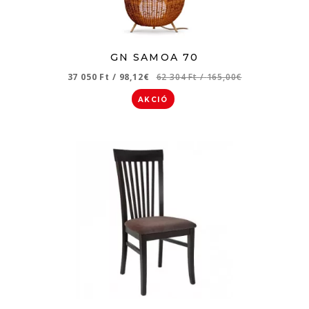
GN SAMOA 70
37 050 Ft
/
98,12€
62 304 Ft
/
165,00€
AKCIÓ