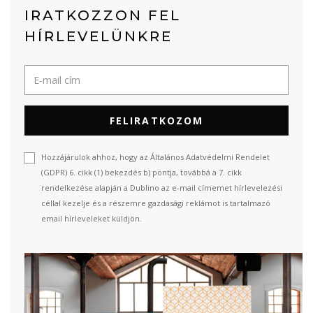
IRATKOZZON FEL
HÍRLEVELÜNKRE
FELIRATKOZOM
Hozzájárulok ahhoz, hogy az Általános Adatvédelmi Rendelet
(GDPR) 6. cikk (1) bekezdés b) pontja, továbbá a 7. cikk
rendelkezése alapján a Dublino az e-mail címemet hírlevelezési
céllal kezelje és a részemre gazdasági reklámot is tartalmazó
email hírleveleket küldjön.