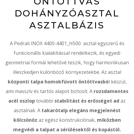
ÖNTÖTTVAS
DOHÁNYZÓASZTAL
ASZTALBÁZIS
A Pedrali INOX 4400-4401_H500 asztal egyszerű és
funkcionális kialakítással rendelkezik, és egyedi
geometriai formái lehetővé teszik, hogy harmonikusan
illeszkedjen különböző környezetekbe. Az asztal
központi talpa homokfúvott öntöttvasbó
l készül,
ami masszív és tartós alapot biztosít. A
rozsdamentes
acél oszlop
további
stabilitást és erősséget ad
az
asztalnak. A
takarótalp elegáns megjelenést
kölcsönöz
az egész konstrukciónak,
miközben
megvédi a talpat a sérülésektől és kopástól.