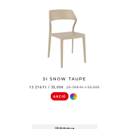
SI SNOW TAUPE
13 216 Ft
/
35,00€
20 768 Ft
/
55,00€
AKCIÓ