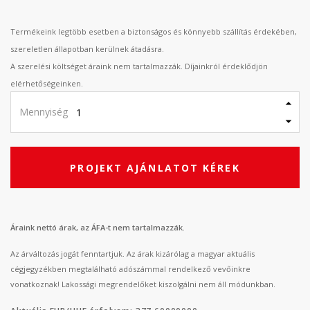
Termékeink legtöbb esetben a biztonságos és könnyebb szállítás érdekében,
szereletlen állapotban kerülnek átadásra.
A szerelési költséget áraink nem tartalmazzák. Díjainkról érdeklődjön
elérhetőségeinken.
Mennyiség
PROJEKT AJÁNLATOT KÉREK
Áraink nettó árak, az ÁFA-t nem tartalmazzák.
Az árváltozás jogát fenntartjuk. Az árak kizárólag a magyar aktuális
cégjegyzékben megtalálható adószámmal rendelkező vevőinkre
vonatkoznak! Lakossági megrendelőket kiszolgálni nem áll módunkban.