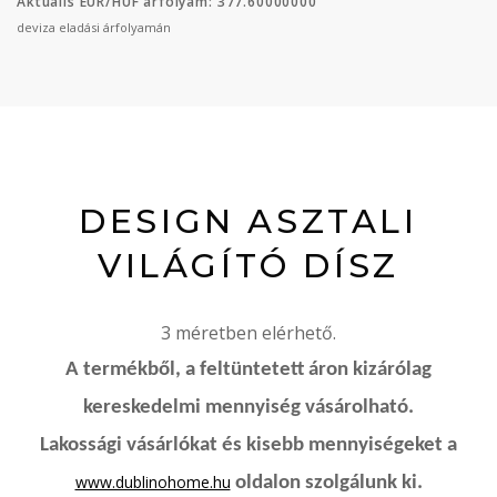
Aktuális EUR/HUF árfolyam: 377.60000000
deviza eladási árfolyamán
DESIGN ASZTALI
VILÁGÍTÓ DÍSZ
3 méretben elérhető.
A termékből, a feltüntetett áron kizárólag
kereskedelmi mennyiség vásárolható.
Lakossági vásárlókat és kisebb mennyiségeket a
www.dublinohome.hu
oldalon szolgálunk ki.