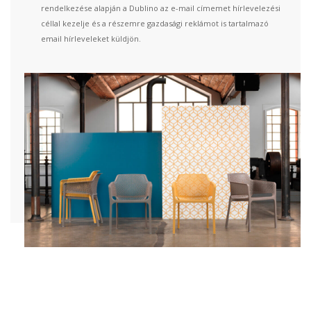
rendelkezése alapján a Dublino az e-mail címemet hírlevelezési
céllal kezelje és a részemre gazdasági reklámot is tartalmazó
email hírleveleket küldjön.