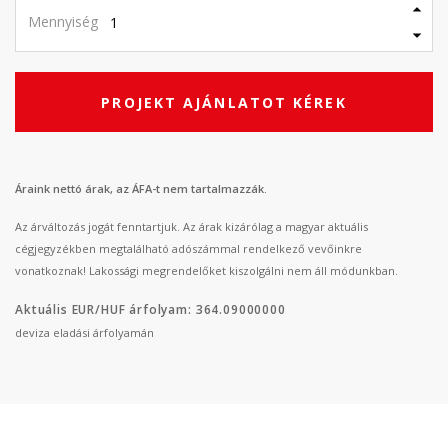
Mennyiség
PROJEKT AJÁNLATOT KÉREK
Áraink nettó árak, az ÁFA-t nem tartalmazzák.
Az árváltozás jogát fenntartjuk. Az árak kizárólag a magyar aktuális
cégjegyzékben megtalálható adószámmal rendelkező vevőinkre
vonatkoznak! Lakossági megrendelőket kiszolgálni nem áll módunkban.
Aktuális EUR/HUF árfolyam: 364.09000000
deviza eladási árfolyamán