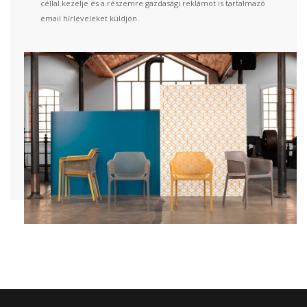
céllal kezelje és a részemre gazdasági reklámot is tartalmazó
email hírleveleket küldjön.