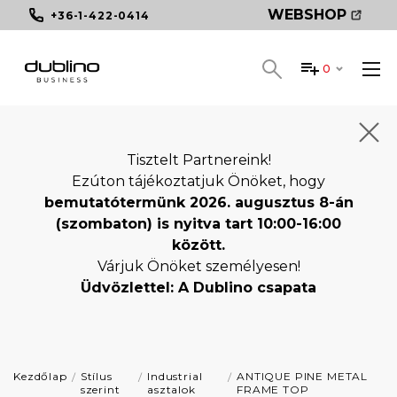
WEBSHOP
+36-1-422-0414
0
Tisztelt Partnereink!
Ezúton tájékoztatjuk Önöket, hogy
bemutatótermünk 2026. augusztus 8-án
(szombaton) is nyitva tart 10:00-16:00
között.
Várjuk Önöket személyesen!
Üdvözlettel: A Dublino csapata
Kezdőlap
Stílus
Industrial
ANTIQUE PINE METAL
szerint
asztalok
FRAME TOP