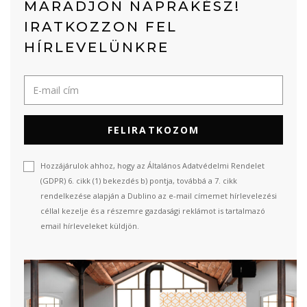
MARADJON NAPRAKÉSZ!
IRATKOZZON FEL
HÍRLEVELÜNKRE
FELIRATKOZOM
Hozzájárulok ahhoz, hogy az Általános Adatvédelmi Rendelet
(GDPR) 6. cikk (1) bekezdés b) pontja, továbbá a 7. cikk
rendelkezése alapján a Dublino az e-mail címemet hírlevelezési
céllal kezelje és a részemre gazdasági reklámot is tartalmazó
email hírleveleket küldjön.