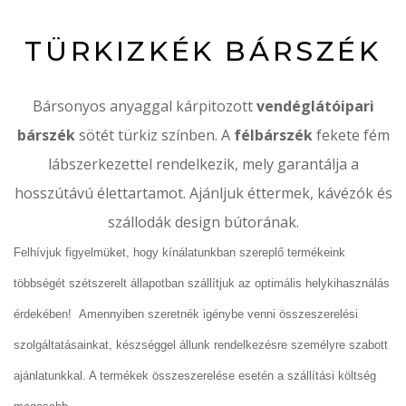
TÜRKIZKÉK BÁRSZÉK
Bársonyos anyaggal kárpitozott
vendéglátóipari
bárszék
sötét türkiz színben. A
félbárszék
fekete fém
lábszerkezettel rendelkezik, mely garantálja a
hosszútávú élettartamot. Ajánljuk éttermek, kávézók és
szállodák design bútorának.
Felhívjuk figyelmüket, hogy kínálatunkban szereplő termékeink
többségét szétszerelt állapotban szállítjuk az optimális helykihasználás
érdekében! Amennyiben szeretnék igénybe venni összeszerelési
szolgáltatásainkat, készséggel állunk rendelkezésre személyre szabott
ajánlatunkkal. A termékek összeszerelése esetén a szállítási költség