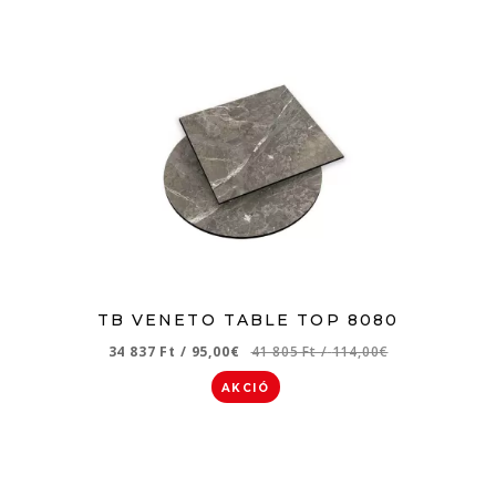
TB VENETO TABLE TOP 8080
34 837 Ft
/
95,00€
41 805 Ft
/
114,00€
AKCIÓ