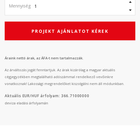
Mennyiség
PROJEKT AJÁNLATOT KÉREK
Áraink nettó árak, az ÁFA-t nem tartalmazzák.
Az árváltozás jogát fenntartjuk. Az árak kizárólag a magyar aktuális
cégjegyzékben megtalálható adószámmal rendelkező vevőinkre
vonatkoznak! Lakossági megrendelőket kiszolgálni nem áll módunkban.
Aktuális EUR/HUF árfolyam: 366.71000000
deviza eladási árfolyamán