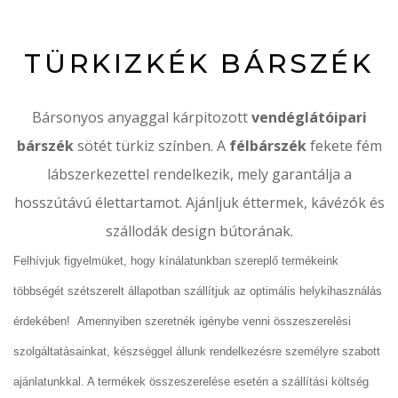
TÜRKIZKÉK BÁRSZÉK
Bársonyos anyaggal kárpitozott
vendéglátóipari
bárszék
sötét türkiz színben. A
félbárszék
fekete fém
lábszerkezettel rendelkezik, mely garantálja a
hosszútávú élettartamot. Ajánljuk éttermek, kávézók és
szállodák design bútorának.
Felhívjuk figyelmüket, hogy kínálatunkban szereplő termékeink
többségét szétszerelt állapotban szállítjuk az optimális helykihasználás
érdekében! Amennyiben szeretnék igénybe venni összeszerelési
szolgáltatásainkat, készséggel állunk rendelkezésre személyre szabott
ajánlatunkkal. A termékek összeszerelése esetén a szállítási költség