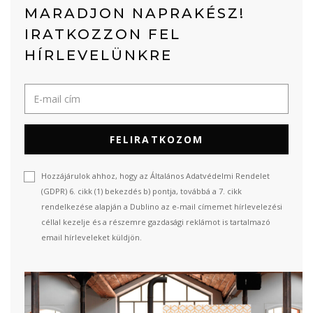
MARADJON NAPRAKÉSZ!
IRATKOZZON FEL
HÍRLEVELÜNKRE
FELIRATKOZOM
Hozzájárulok ahhoz, hogy az Általános Adatvédelmi Rendelet
(GDPR) 6. cikk (1) bekezdés b) pontja, továbbá a 7. cikk
rendelkezése alapján a Dublino az e-mail címemet hírlevelezési
céllal kezelje és a részemre gazdasági reklámot is tartalmazó
email hírleveleket küldjön.