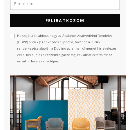
FELIRATKOZOM
Hozzájárulok ahhoz, hogy az Általános Adatvédelmi Rendelet
(GDPR) 6. cikk (1) bekezdés b) pontja, továbbá a 7. cikk
rendelkezése alapján a Dublino az e-mail címemet hírlevelezési
céllal kezelje és a részemre gazdasági reklámot is tartalmazó
email hírleveleket küldjön.