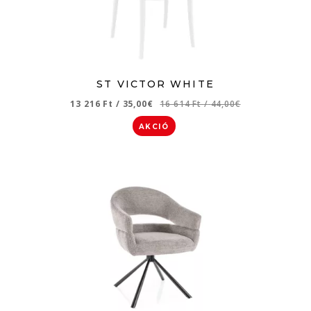
ST VICTOR WHITE
13 216 Ft
/
35,00€
16 614 Ft
/
44,00€
AKCIÓ