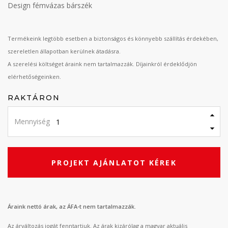
Design fémvázas bárszék
Termékeink legtöbb esetben a biztonságos és könnyebb szállítás érdekében,
szereletlen állapotban kerülnek átadásra.
A szerelési költséget áraink nem tartalmazzák. Díjainkról érdeklődjön
elérhetőségeinken.
RAKTÁRON
Mennyiség
PROJEKT AJÁNLATOT KÉREK
Áraink nettó árak, az ÁFA-t nem tartalmazzák.
Az árváltozás jogát fenntartjuk. Az árak kizárólag a magyar aktuális