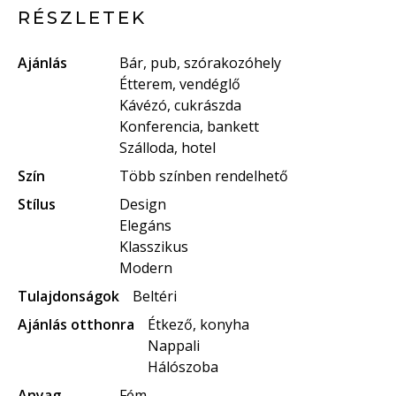
RÉSZLETEK
Ajánlás
Bár, pub, szórakozóhely
Étterem, vendéglő
Kávézó, cukrászda
Konferencia, bankett
Szálloda, hotel
Szín
Több színben rendelhető
Stílus
Design
Elegáns
Klasszikus
Modern
Tulajdonságok
Beltéri
Ajánlás otthonra
Étkező, konyha
Nappali
Hálószoba
Anyag
Fém