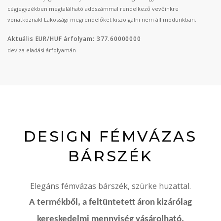
cégjegyzékben megtalálható adószámmal rendelkező vevőinkre
vonatkoznak! Lakossági megrendelőket kiszolgálni nem áll módunkban.
Aktuális EUR/HUF árfolyam: 377.60000000
deviza eladási árfolyamán
DESIGN FÉMVÁZAS
BÁRSZÉK
Elegáns fémvázas bárszék, szürke huzattal.
A termékből, a feltüntetett áron kizárólag
kereskedelmi mennyiség vásárolható.