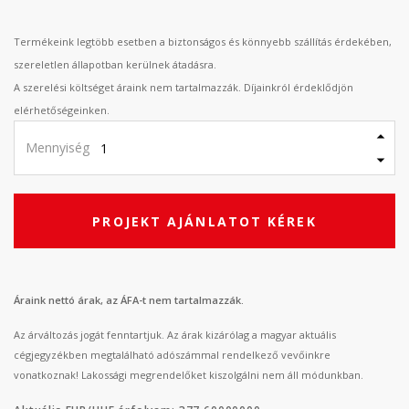
Termékeink legtöbb esetben a biztonságos és könnyebb szállítás érdekében,
szereletlen állapotban kerülnek átadásra.
A szerelési költséget áraink nem tartalmazzák. Díjainkról érdeklődjön
elérhetőségeinken.
Mennyiség
PROJEKT AJÁNLATOT KÉREK
Áraink nettó árak, az ÁFA-t nem tartalmazzák.
Az árváltozás jogát fenntartjuk. Az árak kizárólag a magyar aktuális
cégjegyzékben megtalálható adószámmal rendelkező vevőinkre
vonatkoznak! Lakossági megrendelőket kiszolgálni nem áll módunkban.