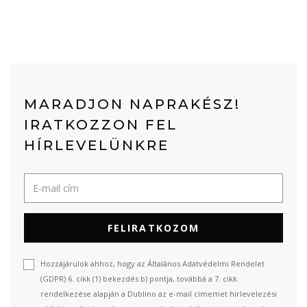
MARADJON NAPRAKÉSZ!
IRATKOZZON FEL
HÍRLEVELÜNKRE
FELIRATKOZOM
Hozzájárulok ahhoz, hogy az Általános Adatvédelmi Rendelet
(GDPR) 6. cikk (1) bekezdés b) pontja, továbbá a 7. cikk
rendelkezése alapján a Dublino az e-mail címemet hírlevelezési