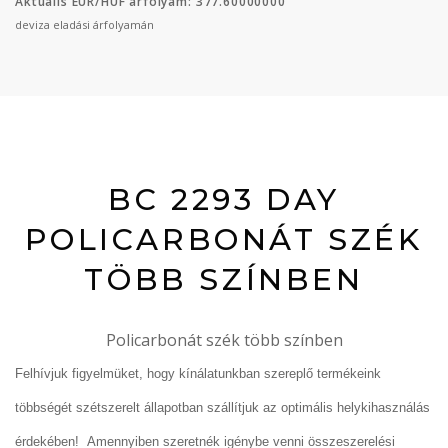
Aktuális EUR/HUF árfolyam: 377.60000000
deviza eladási árfolyamán
BC 2293 DAY
POLICARBONÁT SZÉK
TÖBB SZÍNBEN
Policarbonát szék több színben
Felhívjuk figyelmüket, hogy kínálatunkban szereplő termékeink
többségét szétszerelt állapotban szállítjuk az optimális helykihasználás
érdekében! Amennyiben szeretnék igénybe venni összeszerelési