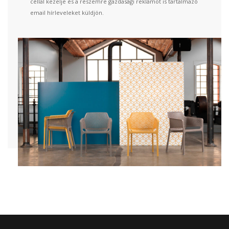
céllal kezelje és a részemre gazdasági reklámot is tartalmazó
email hírleveleket küldjön.