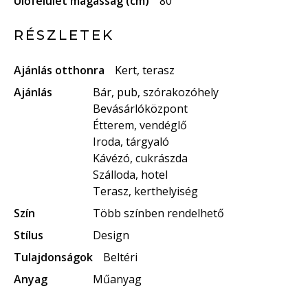
Ülőfelület magasság (cm)
80
RÉSZLETEK
Ajánlás otthonra
Kert, terasz
Ajánlás
Bár, pub, szórakozóhely
Bevásárlóközpont
Étterem, vendéglő
Iroda, tárgyaló
Kávézó, cukrászda
Szálloda, hotel
Terasz, kerthelyiség
Szín
Több színben rendelhető
Stílus
Design
Tulajdonságok
Beltéri
Anyag
Műanyag