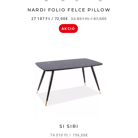
NARDI FOLIO FELCE PILLOW
27 187 Ft
/
72,00€
32 851 Ft
/
87,00€
AKCIÓ
SI SIRI
74 010 Ft
/
196,00€