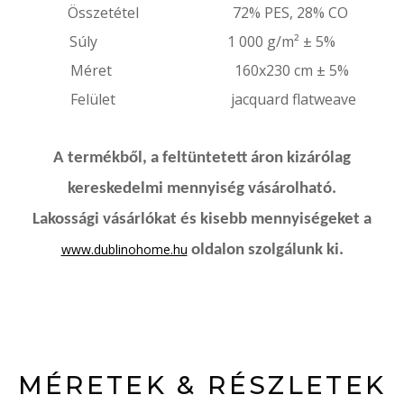
Összetétel 72% PES, 28% CO
Súly 1 000 g/m² ± 5%
Méret 160x230 cm ± 5%
Felület jacquard flatweave
A termékből, a feltüntetett áron kizárólag
kereskedelmi mennyiség vásárolható.
Lakossági vásárlókat és kisebb mennyiségeket a
www.dublinohome.hu
oldalon szolgálunk ki.
MÉRETEK & RÉSZLETEK