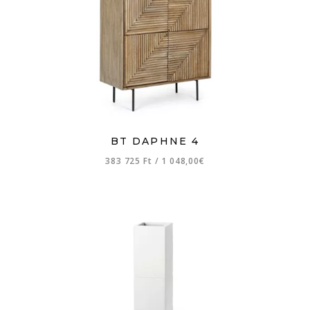
BT DAPHNE 4
383 725 Ft
/
1 048,00€