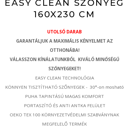
EASY CLEAN SZŐNYEG
160X230 CM
UTOLSÓ DARAB
GARANTÁLJUK A MAXIMÁLIS KÉNYELMET AZ
OTTHONÁBA!
VÁLASSZON KÍNÁLATUNKBÓL KIVÁLÓ MINŐSÉGŰ
SZŐNYEGEKET!
EASY CLEAN TECHNOLÓGIA
KÖNNYEN TISZTÍTHATÓ SZŐNYEGEK - 30°-on mosható
PUHA TAPINTÁSÚ MAGAS KOMFORT
PORTASZÍTÓ ÉS ANTI ANTKA FELÜLET
OEKO TEX 100 KÖRNYEZETVÉDELMI SZABVÁNYNAK
MEGFELELŐ TERMÉK