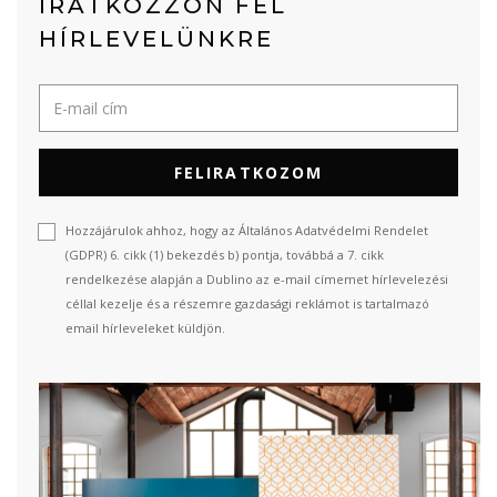
IRATKOZZON FEL
HÍRLEVELÜNKRE
FELIRATKOZOM
Hozzájárulok ahhoz, hogy az Általános Adatvédelmi Rendelet
(GDPR) 6. cikk (1) bekezdés b) pontja, továbbá a 7. cikk
rendelkezése alapján a Dublino az e-mail címemet hírlevelezési
céllal kezelje és a részemre gazdasági reklámot is tartalmazó
email hírleveleket küldjön.