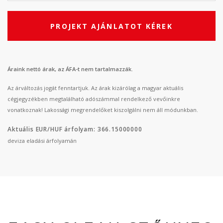
PROJEKT AJÁNLATOT KÉREK
Áraink nettó árak, az ÁFA-t nem tartalmazzák.
Az árváltozás jogát fenntartjuk. Az árak kizárólag a magyar aktuális
cégjegyzékben megtalálható adószámmal rendelkező vevőinkre
vonatkoznak! Lakossági megrendelőket kiszolgálni nem áll módunkban.
Aktuális EUR/HUF árfolyam: 366.15000000
deviza eladási árfolyamán