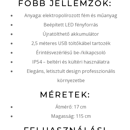
FŐBB JELLEMZŐK:
Anyaga: elektropolírozott fém és műanyag
Beépített LED fényforrás
Újratölthető akkumulátor
2,5 méteres USB töltőkábel tartozék
Érintésvezérlésű be-/kikapcsoló
IP54 – beltéri és kültéri használatra
Elegáns, letisztult design professzionális
környezetbe
MÉRETEK:
Átmérő: 17 cm
Magasság: 115 cm