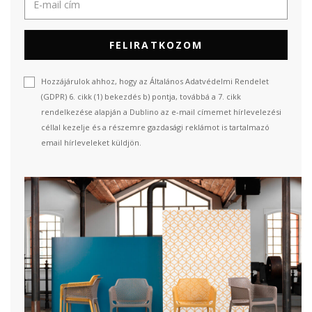
FELIRATKOZOM
Hozzájárulok ahhoz, hogy az Általános Adatvédelmi Rendelet
(GDPR) 6. cikk (1) bekezdés b) pontja, továbbá a 7. cikk
rendelkezése alapján a Dublino az e-mail címemet hírlevelezési
céllal kezelje és a részemre gazdasági reklámot is tartalmazó
email hírleveleket küldjön.