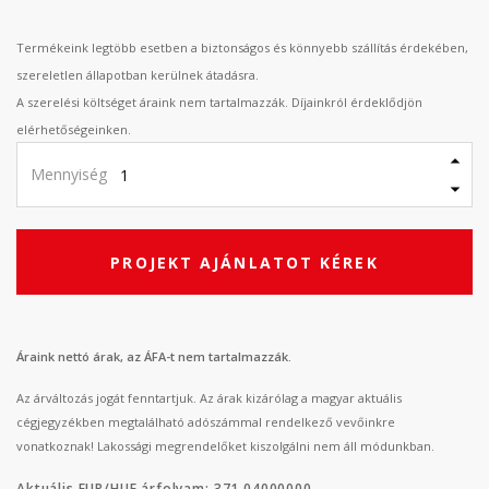
Termékeink legtöbb esetben a biztonságos és könnyebb szállítás érdekében,
szereletlen állapotban kerülnek átadásra.
A szerelési költséget áraink nem tartalmazzák. Díjainkról érdeklődjön
elérhetőségeinken.
Mennyiség
PROJEKT AJÁNLATOT KÉREK
Áraink nettó árak, az ÁFA-t nem tartalmazzák.
Az árváltozás jogát fenntartjuk. Az árak kizárólag a magyar aktuális
cégjegyzékben megtalálható adószámmal rendelkező vevőinkre
vonatkoznak! Lakossági megrendelőket kiszolgálni nem áll módunkban.
Aktuális EUR/HUF árfolyam: 371.04000000