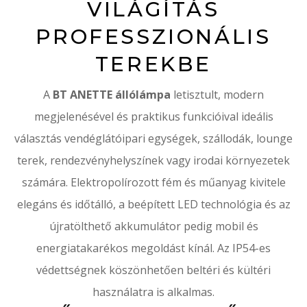
VILÁGÍTÁS
PROFESSZIONÁLIS
TEREKBE
A
BT ANETTE állólámpa
letisztult, modern
megjelenésével és praktikus funkcióival ideális
választás vendéglátóipari egységek, szállodák, lounge
terek, rendezvényhelyszínek vagy irodai környezetek
számára. Elektropolírozott fém és műanyag kivitele
elegáns és időtálló, a beépített LED technológia és az
újratölthető akkumulátor pedig mobil és
energiatakarékos megoldást kínál. Az IP54-es
védettségnek köszönhetően beltéri és kültéri
használatra is alkalmas.