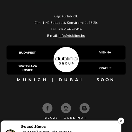
Cég: Furlab Kft.
Cím: 1142 Budapest, Komáromi út 16-20.
Tel.:
+36-1-422-0414
E-mail:
info@dublino.hu
©2026 - DUBLINO |
KÉSZÍTETTE
József Csurgai