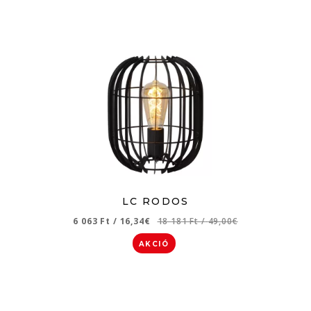
LC RODOS
6 063 Ft
/
16,34€
18 181 Ft
/
49,00€
AKCIÓ