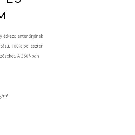
M
 étkező enteriőrjének
hatású, 100% poliészter
ezéseket. A 360°-ban
g/m³