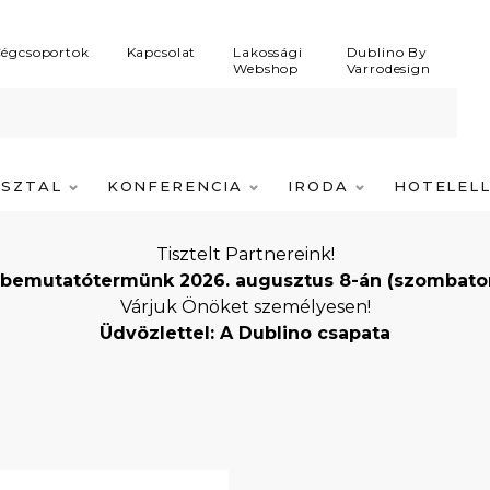
égcsoportok
Kapcsolat
Lakossági
Dublino By
Webshop
Varrodesign
ASZTAL
KONFERENCIA
IRODA
HOTELEL
Tisztelt Partnereink!
bemutatótermünk 2026. augusztus 8-án (szombaton) i
Várjuk Önöket személyesen!
Üdvözlettel: A Dublino csapata