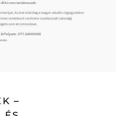
az ÁFA-t nem tartalmazzák.
fenntartjuk. Az árak kizárólag a magyar aktuális cégjegyzékben
mmal rendelkező vevőinkre vonatkoznak! Lakossági
lgálni nem áll módunkban.
 árfolyam: 371.04000000
yamán
K –
 ÉS