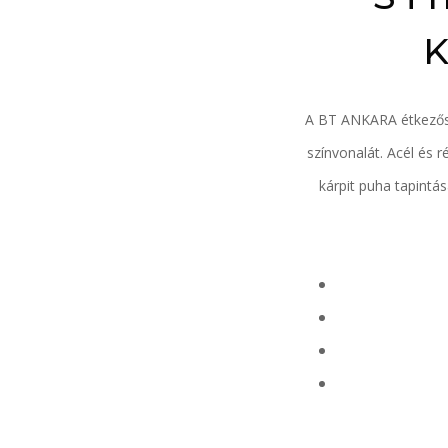
A BT ANKARA étkezősz
színvonalát. Acél és r
kárpit puha tapintá