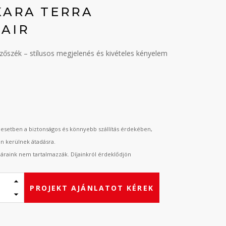
KARA TERRA
AIR
szék – stílusos megjelenés és kivételes kényelem
t
esetben a biztonságos és könnyebb szállítás érdekében,
an kerülnek átadásra.
t áraink nem tartalmazzák. Díjainkról érdeklődjön
PROJEKT AJÁNLATOT KÉREK