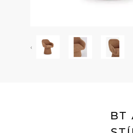
‹
BT
ST