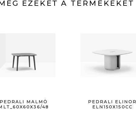
MÉG EZEKET A TERMÉKEKET
PEDRALI MALMÖ
PEDRALI ELINO
MLT_60X60X36/48
ELN150X150CC