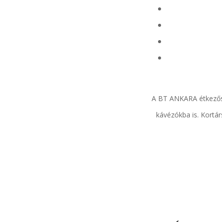
A BT ANKARA étkezősz
kávézókba is. Kortá