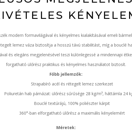
KIVÉTELES KÉNYELE
ék modern formavilágával és kényelmes kialakításával emeli bármely
étegelt lemez váza biztosítja a hosszú távú stabilitást, míg a bouclé 
sával és elegáns megjelenésével teszi különlegessé a mindennapi étk
forgatható ülőrész praktikus és kényelmes használatot biztosít.
Főbb jellemzők:
Strapabíró acél és rétegelt lemez szerkezet
Poliuretán hab párnázat: ülőrész sűrűsége 28 kg/m³, háttámla 24 k
Bouclé textúrájú, 100% poliészter kárpit
360°-ban elforgatható ülőrész a maximális kényelemért
Méretek: