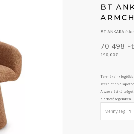
BT AN
ARMCH
BT ANKARA étkező
70 498 F
190,00€
Termékeink legtöbb 
szereletlen állapotb
A szerelési költsége
elérhetőségeinken.
Mennyiség