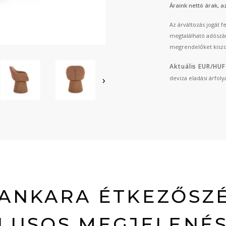
Áraink nettó árak, 
Az árváltozás jogát 
megtalálható adószá
megrendelőket kiszo
Aktuális EUR/HUF
›
deviza eladási árfol
 ANKARA ÉTKEZŐSZÉ
ÍLUSOS MEGJELENÉS