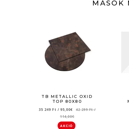
MÁSOK 
TB METALLIC OXID
TOP 80X80
35 249 Ft
/
95,00€
42 299 Ft
/
114,00€
AKCIÓ