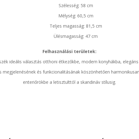
Szélesség: 58 cm
Mélység: 60,5 cm
Teljes magasság: 81,5 cm
Ülésmagasság: 47 cm
Felhasználási területek:
ék ideális választás otthoni étkezőkbe, modern konyhákba, elegáns
rs megjelenésének és funkcionalitásának köszönhetően harmonikusan i
enteriőrökbe a letisztulttól a skandináv stílusig.