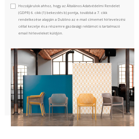
Hozzájárulok ahhoz, hogy az Általános Adatvédelmi Rendelet
(GDPR) 6. cikk (1) bekezdés b) pontja, továbbá a 7. cikk
rendelkezése alapján a Dublino az e-mail címemet hírlevelezési
céllal kezelje és a részemre gazdasági reklámot is tartalmazó
email hírleveleket küldjön.