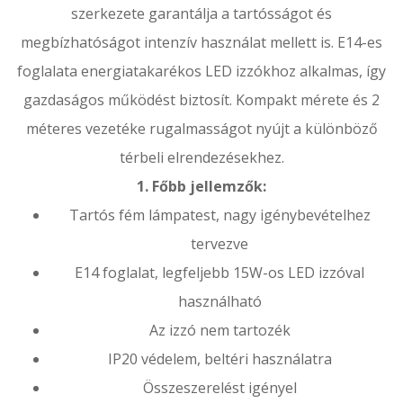
szerkezete garantálja a tartósságot és
megbízhatóságot intenzív használat mellett is. E14-es
foglalata energiatakarékos LED izzókhoz alkalmas, így
gazdaságos működést biztosít. Kompakt mérete és 2
méteres vezetéke rugalmasságot nyújt a különböző
térbeli elrendezésekhez.
1. Főbb jellemzők:
Tartós fém lámpatest, nagy igénybevételhez
tervezve
E14 foglalat, legfeljebb 15W-os LED izzóval
használható
Az izzó nem tartozék
IP20 védelem, beltéri használatra
Összeszerelést igényel