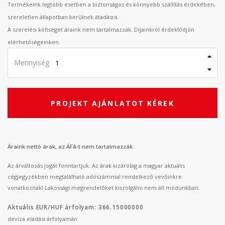
Termékeink legtöbb esetben a biztonságos és könnyebb szállítás érdekében,
szereletlen állapotban kerülnek átadásra.
A szerelési költséget áraink nem tartalmazzák. Díjainkról érdeklődjön
elérhetőségeinken.
Mennyiség
PROJEKT AJÁNLATOT KÉREK
Áraink nettó árak, az ÁFA-t nem tartalmazzák.
Az árváltozás jogát fenntartjuk. Az árak kizárólag a magyar aktuális
cégjegyzékben megtalálható adószámmal rendelkező vevőinkre
vonatkoznak! Lakossági megrendelőket kiszolgálni nem áll módunkban.
Aktuális EUR/HUF árfolyam: 366.15000000
deviza eladási árfolyamán