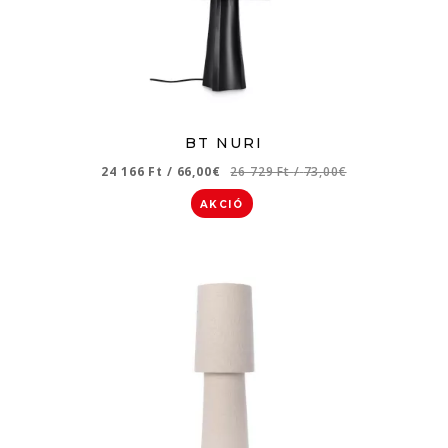
BT NURI
24 166 Ft
/
66,00€
26 729 Ft
/
73,00€
AKCIÓ