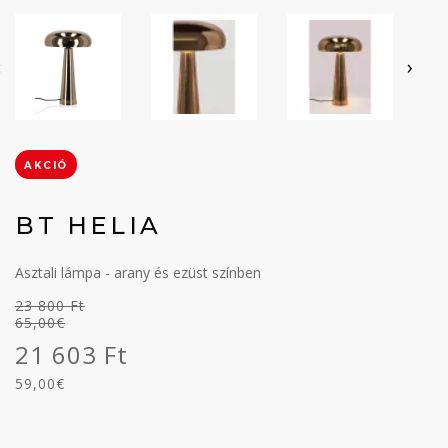
‹
›
AKCIÓ
BT HELIA
Asztali lámpa - arany és ezüst színben
23 800 Ft
65,00€
21 603 Ft
59,00€