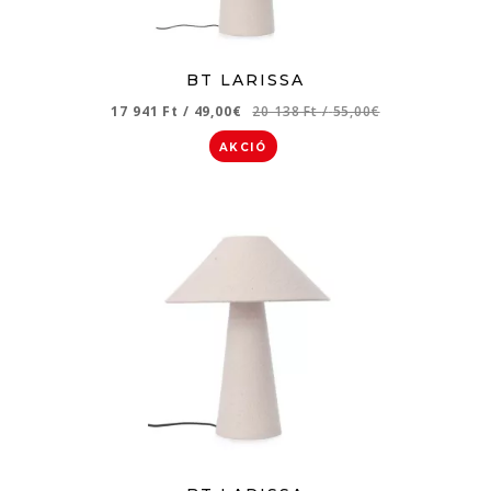
BT LARISSA
17 941 Ft
/
49,00€
20 138 Ft
/
55,00€
AKCIÓ