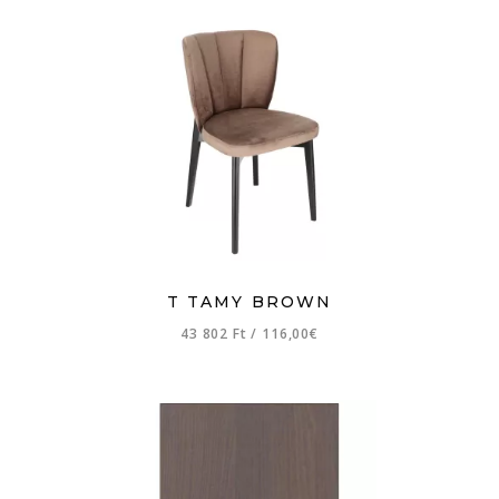
T TAMY BROWN
43 802 Ft
/
116,00€