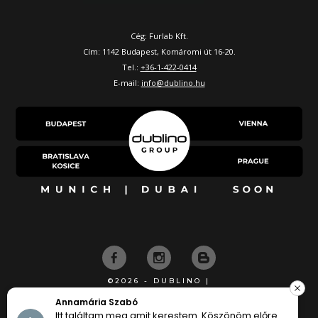
Cég: Furlab Kft.
Cím: 1142 Budapest, Komáromi út 16-20.
Tel.:
+36-1-422-0414
E-mail:
info@dublino.hu
©2026 - DUBLINO |
KÉSZÍTETTE
Annamária Szabó
Itt találtam meg amit kerestem. Köszönöm előre