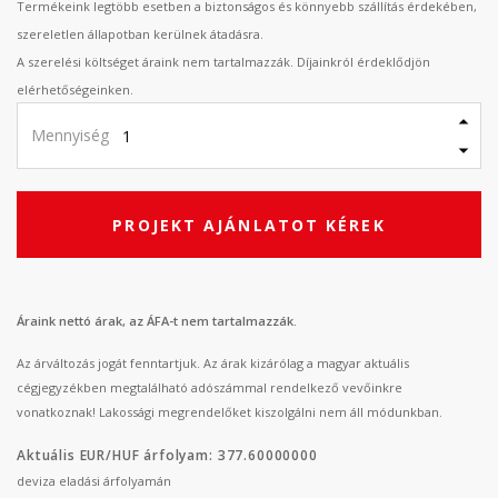
Termékeink legtöbb esetben a biztonságos és könnyebb szállítás érdekében,
szereletlen állapotban kerülnek átadásra.
A szerelési költséget áraink nem tartalmazzák. Díjainkról érdeklődjön
elérhetőségeinken.
Mennyiség
PROJEKT AJÁNLATOT KÉREK
Áraink nettó árak, az ÁFA-t nem tartalmazzák.
Az árváltozás jogát fenntartjuk. Az árak kizárólag a magyar aktuális
cégjegyzékben megtalálható adószámmal rendelkező vevőinkre
vonatkoznak! Lakossági megrendelőket kiszolgálni nem áll módunkban.
Aktuális EUR/HUF árfolyam: 377.60000000
deviza eladási árfolyamán