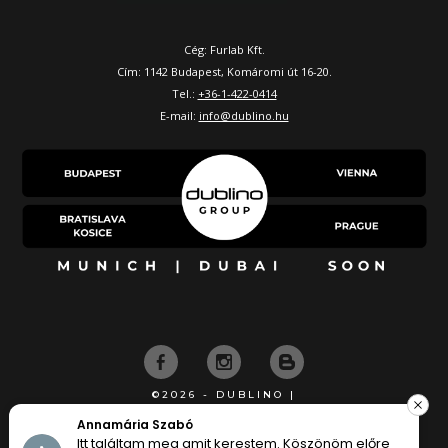
Cég: Furlab Kft.
Cím: 1142 Budapest, Komáromi út 16-20.
Tel.:
+36-1-422-0414
E-mail:
info@dublino.hu
©2026 - DUBLINO |
KÉSZÍTETTE
Edina Józsa
lőre
Gyors ügyintézés és kedves kiszolgálás,