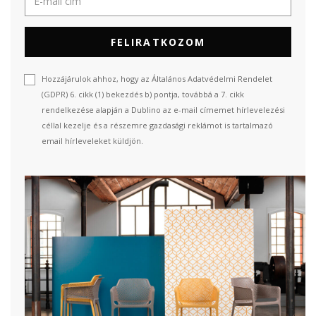
FELIRATKOZOM
Hozzájárulok ahhoz, hogy az Általános Adatvédelmi Rendelet
(GDPR) 6. cikk (1) bekezdés b) pontja, továbbá a 7. cikk
rendelkezése alapján a Dublino az e-mail címemet hírlevelezési
céllal kezelje és a részemre gazdasági reklámot is tartalmazó
email hírleveleket küldjön.