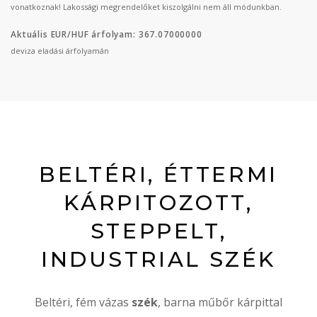
vonatkoznak! Lakossági megrendelőket kiszolgálni nem áll módunkban.
Aktuális EUR/HUF árfolyam: 367.07000000
deviza eladási árfolyamán
BELTÉRI, ÉTTERMI
KÁRPITOZOTT,
STEPPELT,
INDUSTRIAL SZÉK
Beltéri, fém vázas
szék
, barna műbőr kárpittal