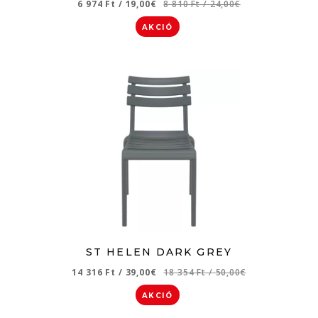
6 974 Ft
/
19,00€
8 810 Ft
/
24,00€
AKCIÓ
ST HELEN DARK GREY
14 316 Ft
/
39,00€
18 354 Ft
/
50,00€
AKCIÓ