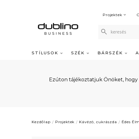
Projektek
C
STÍLUSOK
SZÉK
BÁRSZÉK
Ezúton tájékoztatjuk Önöket, hogy
Kezdőlap
Projektek
Kávézó, cukrászda
Édes Él