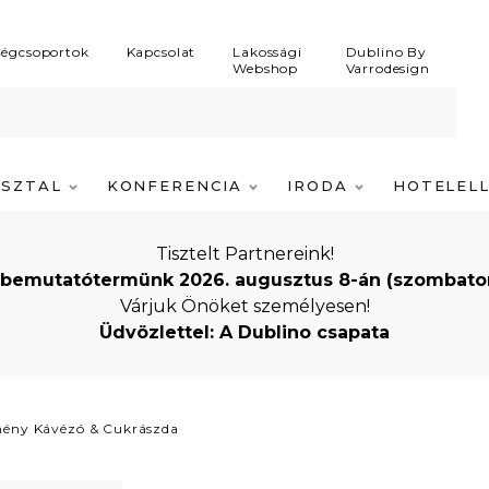
égcsoportok
Kapcsolat
Lakossági
Dublino By
Webshop
Varrodesign
ASZTAL
KONFERENCIA
IRODA
HOTELEL
Tisztelt Partnereink!
bemutatótermünk 2026. augusztus 8-án (szombaton) i
Várjuk Önöket személyesen!
Üdvözlettel: A Dublino csapata
mény Kávézó & Cukrászda