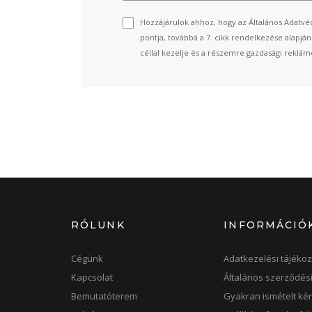
Hozzájárulok ahhoz, hogy az Általános Adatvéd
pontja, továbbá a 7. cikk rendelkezése alapjá
céllal kezelje és a részemre gazdasági reklámo
RÓLUNK
INFORMÁCIÓ
Cégünk
Adatkezelési tájékoz
Kapcsolat
Általános szerződési
Bemutatóterem
Gyakran ismételt ké