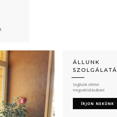
K
t
ÁLLUNK
SZOLGÁLAT
Segítünk ötletei
megvalósításában!
ÍRJON NEKÜNK