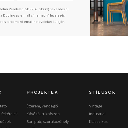
elmi Rendelet (GDPR) 6. cikk (1) bekezdés b)
n a Dublino az e-mail címemet hírlevelezési
t is tartalmazó email hírleveleket küldjön.
K
PROJEKTEK
STÍLUSOK
tató
Étterem, vendéglő
Vintage
 feltételek
Kávézó, cukrászda
Industrial
rdések
Bár, pub, szórakozóhely
Klasszikus