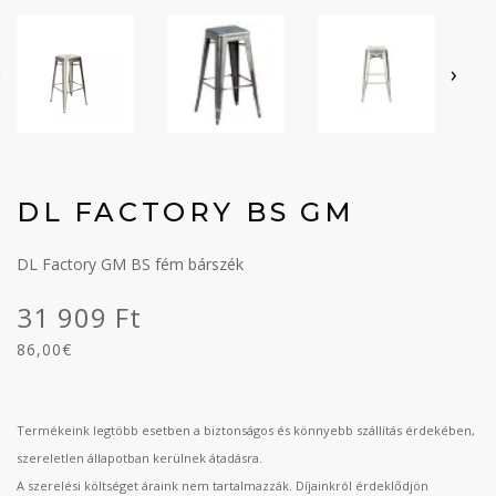
‹
›
DL FACTORY BS GM
DL Factory GM BS fém bárszék
31 909 Ft
86,00€
Termékeink legtöbb esetben a biztonságos és könnyebb szállítás érdekében,
szereletlen állapotban kerülnek átadásra.
A szerelési költséget áraink nem tartalmazzák. Díjainkról érdeklődjön