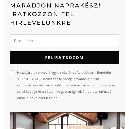
MARADJON NAPRAKÉSZ!
IRATKOZZON FEL
HÍRLEVELÜNKRE
FELIRATKOZOM
Hozzájárulok ahhoz, hogy az Általános Adatvédelmi Rendelet
(GDPR) 6. cikk (1) bekezdés b) pontja, továbbá a 7. cikk
rendelkezése alapján a Dublino az e-mail címemet hírlevelezési
céllal kezelje és a részemre gazdasági reklámot is tartalmazó
email hírleveleket küldjön.