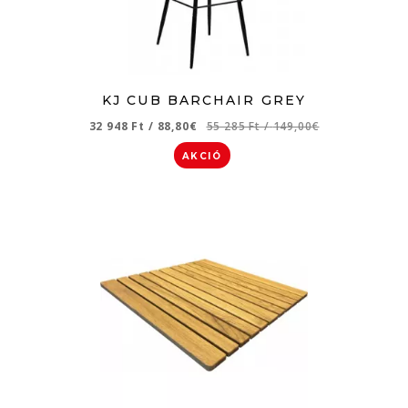
KJ CUB BARCHAIR GREY
32 948 Ft
/
88,80€
55 285 Ft
/
149,00€
AKCIÓ