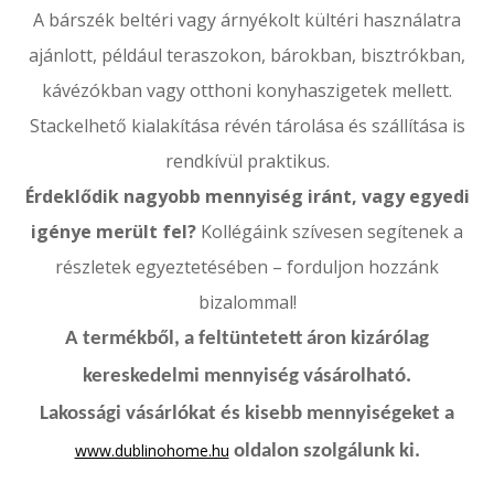
A bárszék beltéri vagy árnyékolt kültéri használatra
ajánlott, például teraszokon, bárokban, bisztrókban,
kávézókban vagy otthoni konyhaszigetek mellett.
Stackelhető kialakítása révén tárolása és szállítása is
rendkívül praktikus.
Érdeklődik nagyobb mennyiség iránt, vagy egyedi
igénye merült fel?
Kollégáink szívesen segítenek a
részletek egyeztetésében – forduljon hozzánk
bizalommal!
A termékből, a feltüntetett áron kizárólag
kereskedelmi mennyiség vásárolható.
Lakossági vásárlókat és kisebb mennyiségeket a
www.dublinohome.hu
oldalon szolgálunk ki.