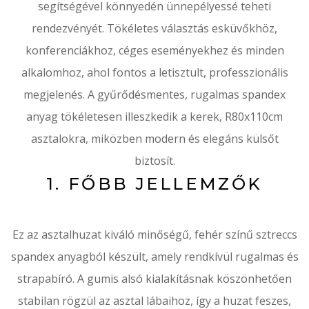
segítségével könnyedén ünnepélyessé teheti
rendezvényét. Tökéletes választás esküvőkhöz,
konferenciákhoz, céges eseményekhez és minden
alkalomhoz, ahol fontos a letisztult, professzionális
megjelenés. A gyűrődésmentes, rugalmas spandex
anyag tökéletesen illeszkedik a kerek, R80x110cm
asztalokra, miközben modern és elegáns külsőt
biztosít.
1. FŐBB JELLEMZŐK
Ez az asztalhuzat kiváló minőségű, fehér színű sztreccs
spandex anyagból készült, amely rendkívül rugalmas és
strapabíró. A gumis alsó kialakításnak köszönhetően
stabilan rögzül az asztal lábaihoz, így a huzat feszes,