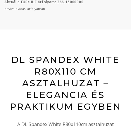
Aktuális EUR/HUF árfolyam: 366.15000000
deviza eladási árfolyamán
DL SPANDEX WHITE
R80X110 CM
ASZTALHUZAT –
ELEGANCIA ÉS
PRAKTIKUM EGYBEN
A DL Spandex White R80x110cm asztalhuzat