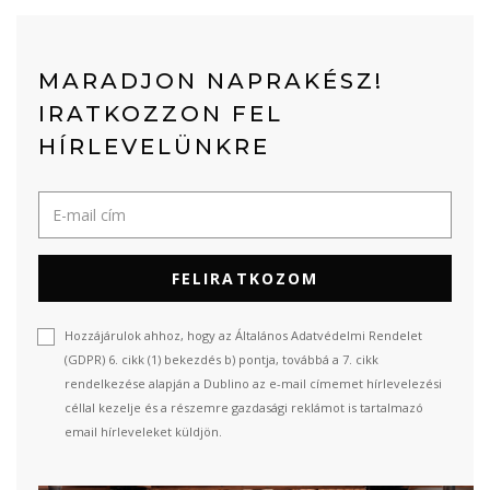
MARADJON NAPRAKÉSZ!
IRATKOZZON FEL
HÍRLEVELÜNKRE
FELIRATKOZOM
Hozzájárulok ahhoz, hogy az Általános Adatvédelmi Rendelet
(GDPR) 6. cikk (1) bekezdés b) pontja, továbbá a 7. cikk
rendelkezése alapján a Dublino az e-mail címemet hírlevelezési
céllal kezelje és a részemre gazdasági reklámot is tartalmazó
email hírleveleket küldjön.