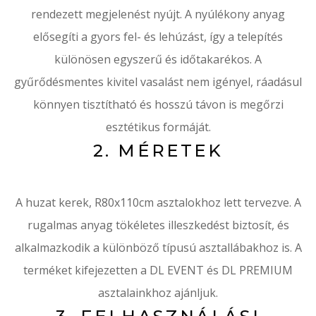
rendezett megjelenést nyújt. A nyúlékony anyag
elősegíti a gyors fel- és lehúzást, így a telepítés
különösen egyszerű és időtakarékos. A
gyűrődésmentes kivitel vasalást nem igényel, ráadásul
könnyen tisztítható és hosszú távon is megőrzi
esztétikus formáját.
2. MÉRETEK
A huzat kerek, R80x110cm asztalokhoz lett tervezve. A
rugalmas anyag tökéletes illeszkedést biztosít, és
alkalmazkodik a különböző típusú asztallábakhoz is. A
terméket kifejezetten a DL EVENT és DL PREMIUM
asztalainkhoz ajánljuk.