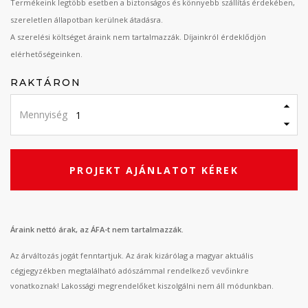
Termékeink legtöbb esetben a biztonságos és könnyebb szállítás érdekében,
szereletlen állapotban kerülnek átadásra.
A szerelési költséget áraink nem tartalmazzák. Díjainkról érdeklődjön
elérhetőségeinken.
RAKTÁRON
Mennyiség
PROJEKT AJÁNLATOT KÉREK
Áraink nettó árak, az ÁFA-t nem tartalmazzák.
Az árváltozás jogát fenntartjuk. Az árak kizárólag a magyar aktuális
cégjegyzékben megtalálható adószámmal rendelkező vevőinkre
vonatkoznak! Lakossági megrendelőket kiszolgálni nem áll módunkban.