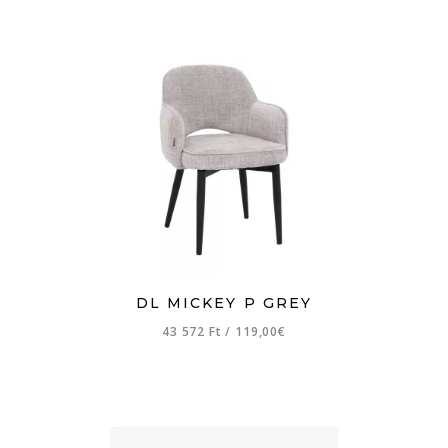
DL MICKEY P GREY
43 572 Ft
/
119,00€