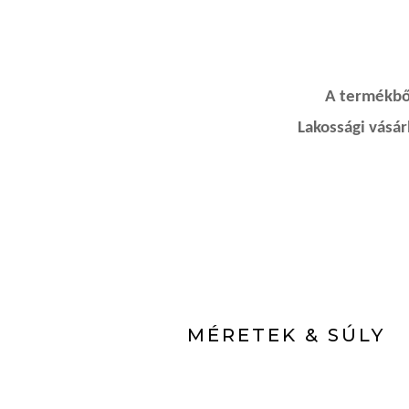
A termékből
Lakossági vásá
MÉRETEK & SÚLY