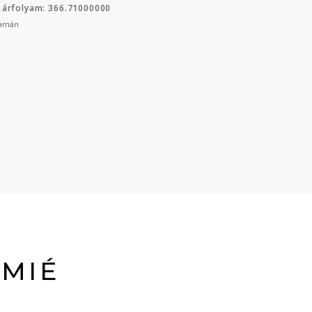
 árfolyam: 366.71000000
yamán
AMIÉ