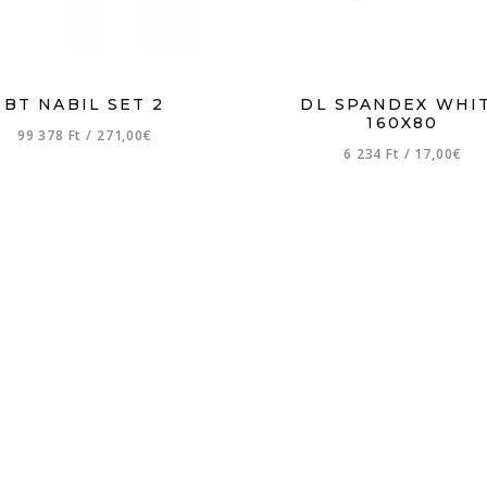
BT NABIL SET 2
DL SPANDEX WHI
160X80
99 378 Ft
/
271,00€
6 234 Ft
/
17,00€