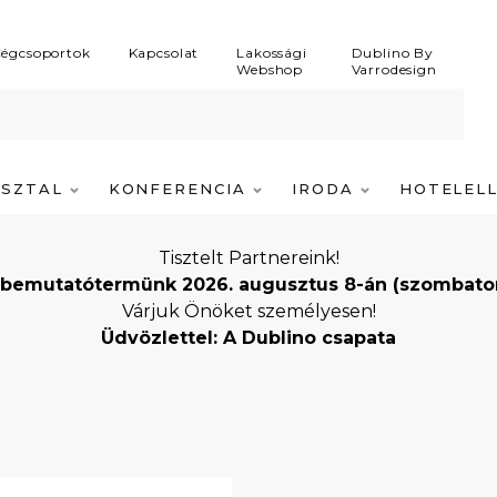
égcsoportok
Kapcsolat
Lakossági
Dublino By
Webshop
Varrodesign
ASZTAL
KONFERENCIA
IRODA
HOTELEL
Tisztelt Partnereink!
bemutatótermünk 2026. augusztus 8-án (szombaton) i
Várjuk Önöket személyesen!
Üdvözlettel: A Dublino csapata