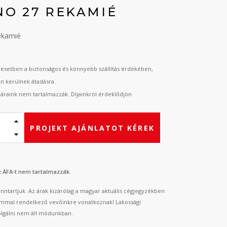
NO 27 REKAMIÉ
ekamié
esetben a biztonságos és könnyebb szállítás érdekében,
an kerülnek átadásra.
t áraink nem tartalmazzák. Díjainkról érdeklődjön
PROJEKT AJÁNLATOT KÉREK
az ÁFA-t nem tartalmazzák.
fenntartjuk. Az árak kizárólag a magyar aktuális cégjegyzékben
mmal rendelkező vevőinkre vonatkoznak! Lakossági
lgálni nem áll módunkban.