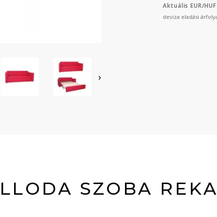
Aktuális EUR/HUF
deviza eladási árfol
›
LLODA SZOBA REK