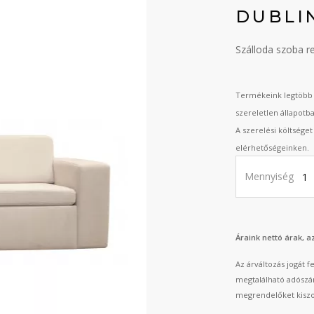
DUBLI
Szálloda szoba r
Termékeink legtöbb 
szereletlen állapotb
A szerelési költsége
elérhetőségeinken.
Mennyiség
Áraink nettó árak, 
Az árváltozás jogát 
megtalálható adószá
megrendelőket kiszo