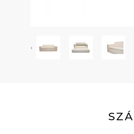
‹
SZÁ