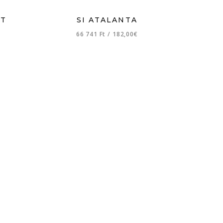
UT
SI ATALANTA
66 741 Ft
/
182,00€