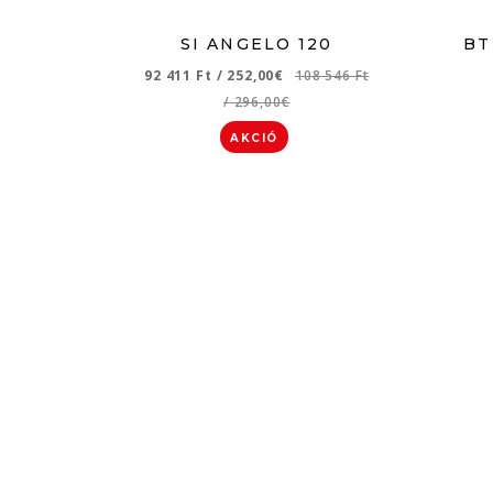
SI ANGELO 120
BT
92 411 Ft
/
252,00€
108 546 Ft
/
296,00€
AKCIÓ