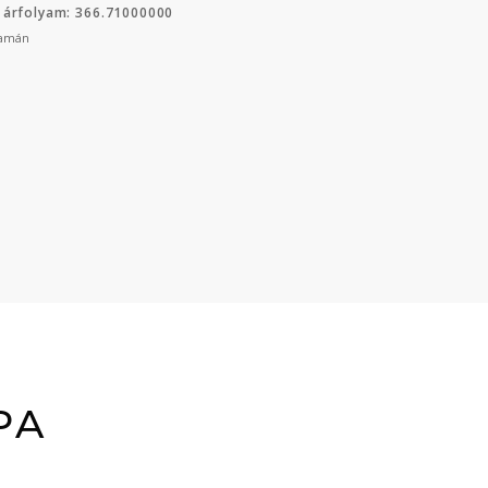
 árfolyam: 366.71000000
yamán
PA