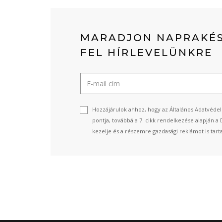
MARADJON NAPRAKÉS
FEL HÍRLEVELÜNKRE
Hozzájárulok ahhoz, hogy az Általános Adatvédel
pontja, továbbá a 7. cikk rendelkezése alapján a 
kezelje és a részemre gazdasági reklámot is tart