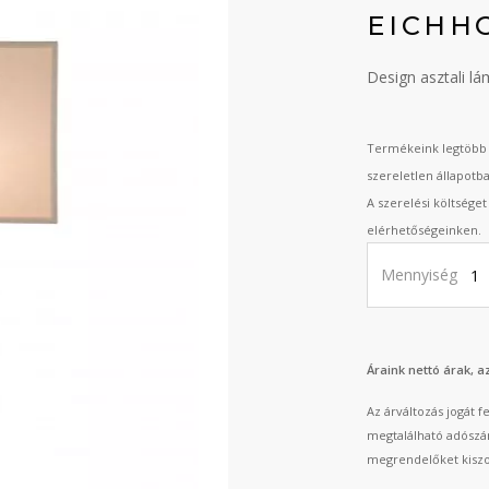
EICHH
Design asztali l
Termékeink legtöbb 
szereletlen állapotb
A szerelési költsége
elérhetőségeinken.
Mennyiség
Áraink nettó árak, 
Az árváltozás jogát 
megtalálható adószá
megrendelőket kiszo