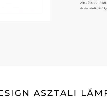
Aktuális EUR/HUF
deviza eladási árfol
ESIGN ASZTALI LÁM