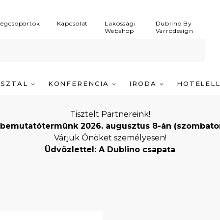
égcsoportok
Kapcsolat
Lakossági
Dublino By
Webshop
Varrodesign
ASZTAL
KONFERENCIA
IRODA
HOTELEL
Tisztelt Partnereink!
bemutatótermünk 2026. augusztus 8-án (szombaton) i
Várjuk Önöket személyesen!
Üdvözlettel: A Dublino csapata