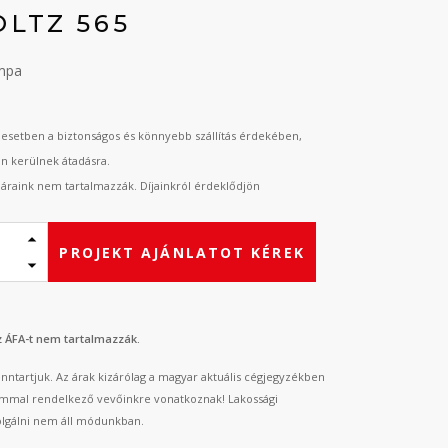
OLTZ 565
ámpa
esetben a biztonságos és könnyebb szállítás érdekében,
an kerülnek átadásra.
t áraink nem tartalmazzák. Díjainkról érdeklődjön
PROJEKT AJÁNLATOT KÉREK
az ÁFA-t nem tartalmazzák.
fenntartjuk. Az árak kizárólag a magyar aktuális cégjegyzékben
mmal rendelkező vevőinkre vonatkoznak! Lakossági
lgálni nem áll módunkban.