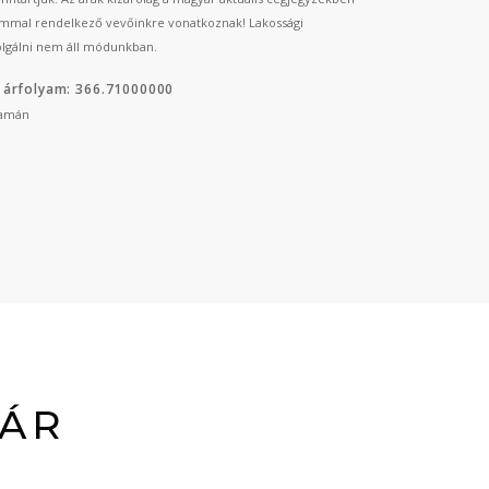
mmal rendelkező vevőinkre vonatkoznak! Lakossági
lgálni nem áll módunkban.
 árfolyam: 366.71000000
yamán
LÁR