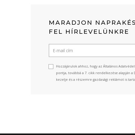
MARADJON NAPRAKÉS
FEL HÍRLEVELÜNKRE
Hozzájárulok ahhoz, hogy az Általános Adatvédel
pontja, továbbá a 7. cikk rendelkezése alapján a 
kezelje és a részemre gazdasági reklámot is tart