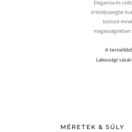
Elegancia és csil
kristályüvegbe bur
biztosít mind
magasságokban é
A termékből
Lakossági vásá
MÉRETEK & SÚLY