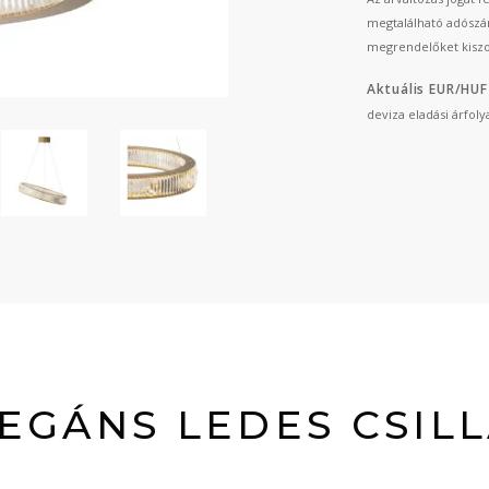
megtalálható adószá
megrendelőket kiszo
Aktuális EUR/HUF
deviza eladási árfol
EGÁNS LEDES CSIL