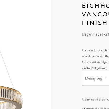
EICHH
VANCO
FINISH
Elegáns ledes csil
Termékeink legtöbb 
szereletlen állapotb
A szerelési költsége
elérhetőségeinken.
Mennyiség
Áraink nettó árak, 
Az árváltozás jogát 