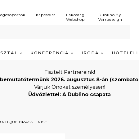
égcsoportok
Kapcsolat
Lakossági
Dublino By
Webshop
Varrodesign
ASZTAL
KONFERENCIA
IRODA
HOTELEL
Tisztelt Partnereink!
bemutatótermünk 2026. augusztus 8-án (szombaton) i
Várjuk Önöket személyesen!
Üdvözlettel: A Dublino csapata
NTIQUE BRASS FINISH L