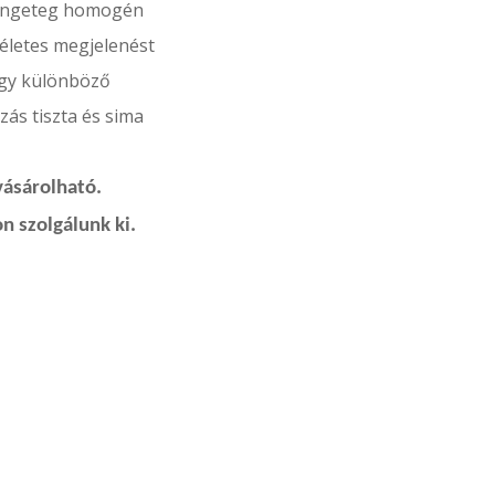
engeteg homogén
kéletes megjelenést
hogy különböző
ozás tiszta és sima
vásárolható.
n szolgálunk ki.