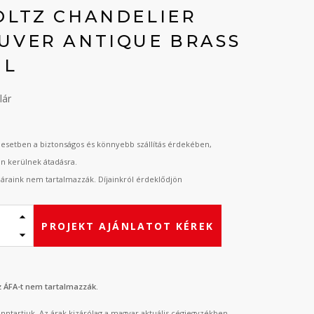
OLTZ CHANDELIER
UVER ANTIQUE BRASS
 L
lár
esetben a biztonságos és könnyebb szállítás érdekében,
an kerülnek átadásra.
t áraink nem tartalmazzák. Díjainkról érdeklődjön
PROJEKT AJÁNLATOT KÉREK
az ÁFA-t nem tartalmazzák.
fenntartjuk. Az árak kizárólag a magyar aktuális cégjegyzékben