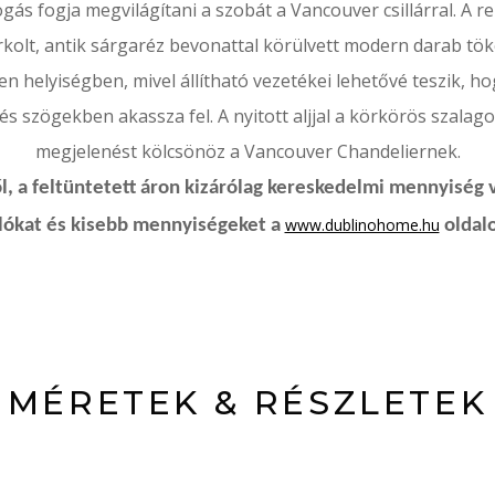
logás fogja megvilágítani a szobát a Vancouver csillárral.
A r
kolt, antik sárgaréz bevonattal körülvett modern darab tö
en helyiségben, mivel állítható vezetékei lehetővé teszik, 
s szögekben akassza fel.
A nyitott aljjal a körkörös szalag
megjelenést kölcsönöz a Vancouver Chandeliernek.
, a feltüntetett áron kizárólag kereskedelmi mennyiség 
www.dublinohome.hu
rlókat és kisebb mennyiségeket a
oldalo
MÉRETEK & RÉSZLETEK