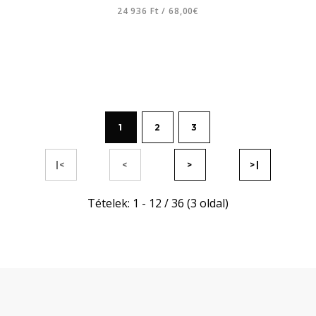
24 936 Ft
/
68,00€
1
2
3
|<
<
>
>|
Tételek: 1 - 12 / 36 (3 oldal)