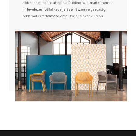
cikk rendelkezése alapján a Dublino az e-mail címemet
hírlevelezési céllal kezelje és a részemre gazdasági
reklámot is tartalmazó email hírleveleket küldjön.