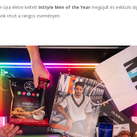
újra életre keltett
InStyle Men of the Year
megújult és exklúzív di
ünk részt a rangos eseményen.