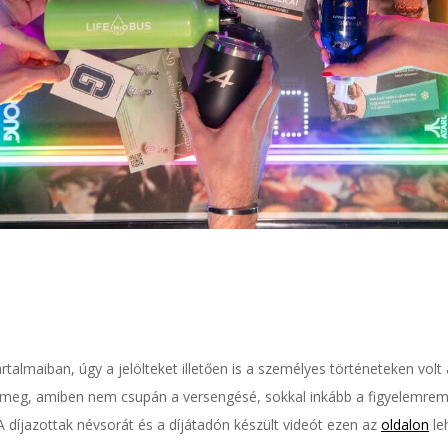
talmaiban, úgy a jelölteket illetően is a személyes történeteken volt 
 meg, amiben nem csupán a versengésé, sokkal inkább a figyelemre
A díjazottak névsorát és a díjátadón készült videót ezen az
oldalon
le