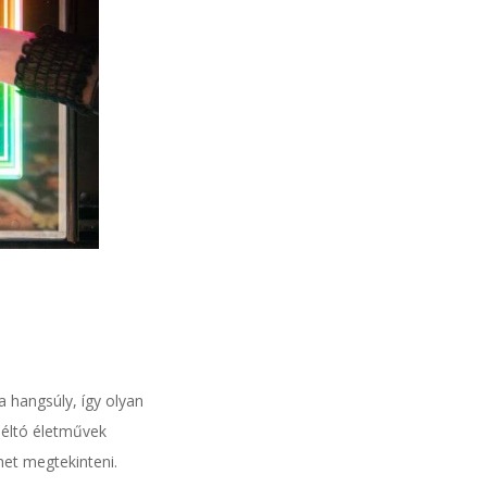
a hangsúly, így olyan
méltó életművek
het megtekinteni.