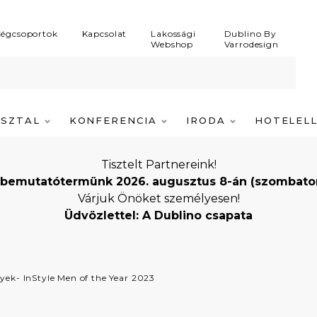
égcsoportok
Kapcsolat
Lakossági
Dublino By
Webshop
Varrodesign
ASZTAL
KONFERENCIA
IRODA
HOTELEL
Tisztelt Partnereink!
bemutatótermünk 2026. augusztus 8-án (szombaton) i
Várjuk Önöket személyesen!
Üdvözlettel: A Dublino csapata
ek- InStyle Men of the Year 2023