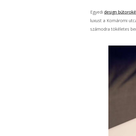
Egyedi
design bútoroké
luxust a Komáromi utc
számodra tökéletes be