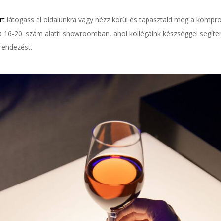
rt
látogass el oldalunkra vagy nézz körül és tapasztald meg a kompr
a 16-20. szám alatti showroomban, ahol kollégáink készséggel segít
rendezést.