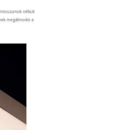
omisszumok nélküli
enek megálmodni a