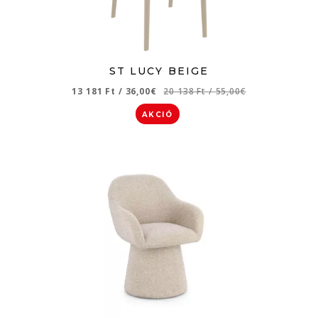
ST LUCY BEIGE
13 181 Ft
/
36,00€
20 138 Ft
/
55,00€
AKCIÓ