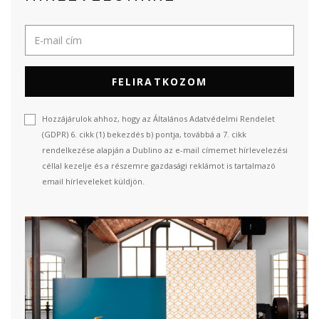
FELIRATKOZOM
Hozzájárulok ahhoz, hogy az Általános Adatvédelmi Rendelet
(GDPR) 6. cikk (1) bekezdés b) pontja, továbbá a 7. cikk
rendelkezése alapján a Dublino az e-mail címemet hírlevelezési
céllal kezelje és a részemre gazdasági reklámot is tartalmazó
email hírleveleket küldjön.