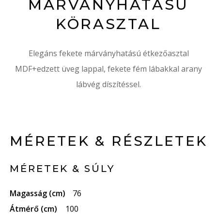
MÁRVÁNYHATÁSÚ
KÖRASZTAL
Elegáns fekete márványhatású étkezőasztal
MDF+edzett üveg lappal, fekete fém lábakkal arany
lábvég díszítéssel.
MÉRETEK & RÉSZLETEK
MÉRETEK & SÚLY
Magasság (cm)
76
Átmérő (cm)
100