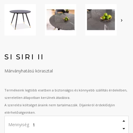
‹
›
SI SIRI II
Márványhatású körasztal
Termékeink legtöbb esetben a biztonságos és könnyebb szállítás érdekében,
szereletlen állapotban kerülnek átadásra.
A szerelési költséget áraink nem tartalmazzák. Díjainkról érdeklődjön
elérhetőségeinken.
Mennyiség