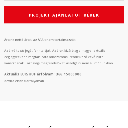
PROJEKT AJÁNLATOT KÉREK
Áraink nettó árak, az ÁFA-t nem tartalmazzák.
Az árváltozás jogát fenntartjuk. Az árak kizárólag a magyar aktuális
cégjegyzékben megtalálható adószámmal rendelkező vevőinkre
vonatkoznak! Lakossági megrendelőket kiszolgálni nem áll módunkban.
Aktuális EUR/HUF árfolyam: 366.15000000
deviza eladási árfolyamán