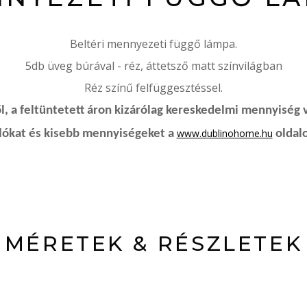
Beltéri mennyezeti függő lámpa.
5db üveg búrával - réz, áttetsző matt színvilágban
Réz színű felfüggesztéssel.
, a feltüntetett áron kizárólag kereskedelmi mennyiség 
www.dublinohome.hu
rlókat és kisebb mennyiségeket a
oldalo
MÉRETEK & RÉSZLETEK