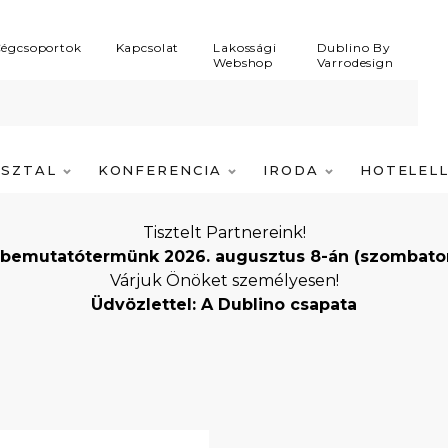
égcsoportok
Kapcsolat
Lakossági
Dublino By
Webshop
Varrodesign
ASZTAL
KONFERENCIA
IRODA
HOTELEL
Tisztelt Partnereink!
bemutatótermünk 2026. augusztus 8-án (szombaton) i
Várjuk Önöket személyesen!
Üdvözlettel: A Dublino csapata