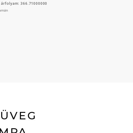
 árfolyam: 366.71000000
yamán
 ÜVEG
ÁMPA