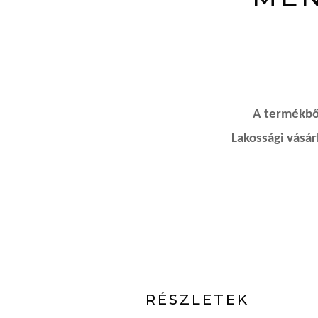
A termékből
Lakossági vásá
RÉSZLETEK