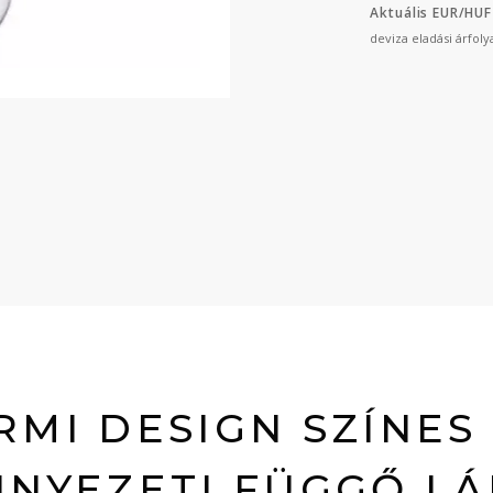
Aktuális EUR/HUF
deviza eladási árfol
RMI DESIGN SZÍNES
NYEZETI FÜGGŐ L