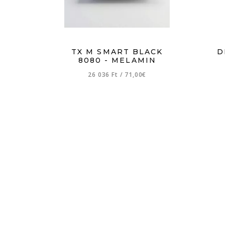
TX M SMART BLACK
D
8080 - MELAMIN
26 036 Ft
/
71,00€