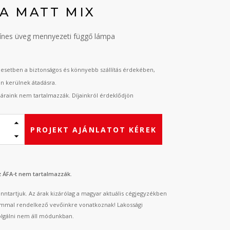
NA MATT MIX
zínes üveg mennyezeti függő lámpa
esetben a biztonságos és könnyebb szállítás érdekében,
an kerülnek átadásra.
t áraink nem tartalmazzák. Díjainkról érdeklődjön
PROJEKT AJÁNLATOT KÉREK
az ÁFA-t nem tartalmazzák.
fenntartjuk. Az árak kizárólag a magyar aktuális cégjegyzékben
mmal rendelkező vevőinkre vonatkoznak! Lakossági
lgálni nem áll módunkban.