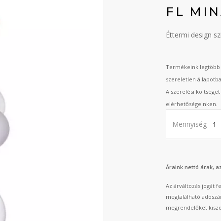
FL MI
Éttermi design s
Termékeink legtöbb 
szereletlen állapotb
A szerelési költsége
elérhetőségeinken.
Mennyiség
Áraink nettó árak, 
Az árváltozás jogát 
megtalálható adószá
megrendelőket kiszo