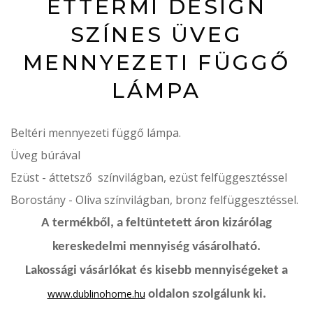
ÉTTERMI DESIGN
SZÍNES ÜVEG
MENNYEZETI FÜGGŐ
LÁMPA
Beltéri mennyezeti függő lámpa.
Üveg búrával
Ezüst - áttetsző színvilágban, ezüst felfüggesztéssel
Borostány - Oliva színvilágban, bronz felfüggesztéssel.
A termékből, a feltüntetett áron kizárólag
kereskedelmi mennyiség vásárolható.
Lakossági vásárlókat és kisebb mennyiségeket a
www.dublinohome.hu
oldalon szolgálunk ki.