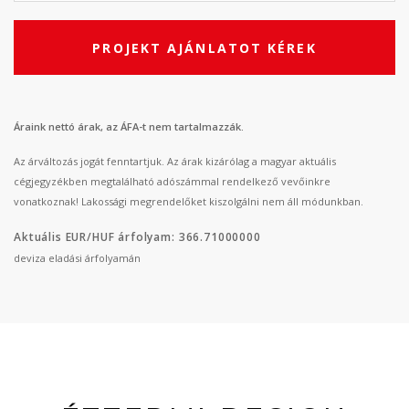
PROJEKT AJÁNLATOT KÉREK
Áraink nettó árak, az ÁFA-t nem tartalmazzák.
Az árváltozás jogát fenntartjuk. Az árak kizárólag a magyar aktuális
cégjegyzékben megtalálható adószámmal rendelkező vevőinkre
vonatkoznak! Lakossági megrendelőket kiszolgálni nem áll módunkban.
Aktuális EUR/HUF árfolyam: 366.71000000
deviza eladási árfolyamán