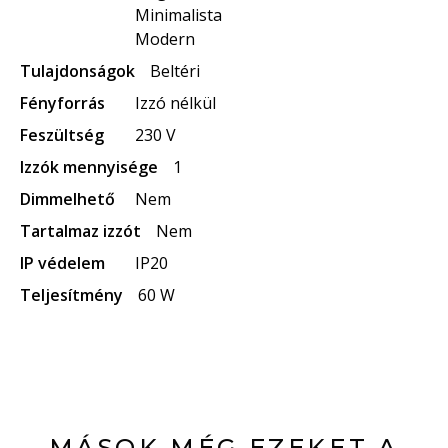
Minimalista
Modern
Tulajdonságok
Beltéri
Fényforrás
Izzó nélkül
Feszültség
230 V
Izzók mennyisége
1
Dimmelhető
Nem
Tartalmaz izzót
Nem
IP védelem
IP20
Teljesítmény
60 W
MÁSOK MÉG EZEKET A