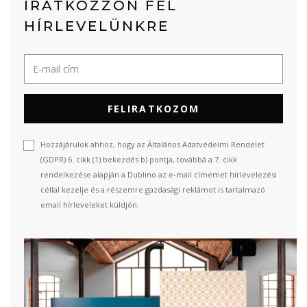
IRATKOZZON FEL
HÍRLEVELÜNKRE
FELIRATKOZOM
Hozzájárulok ahhoz, hogy az Általános Adatvédelmi Rendelet
(GDPR) 6. cikk (1) bekezdés b) pontja, továbbá a 7. cikk
rendelkezése alapján a Dublino az e-mail címemet hírlevelezési
céllal kezelje és a részemre gazdasági reklámot is tartalmazó
email hírleveleket küldjön.