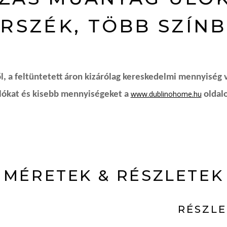
RSZÉK, TÖBB SZÍN
, a feltüntetett áron kizárólag kereskedelmi mennyiség 
www.dublinohome.hu
rlókat és kisebb mennyiségeket a
oldalo
MÉRETEK & RÉSZLETEK
RÉSZL