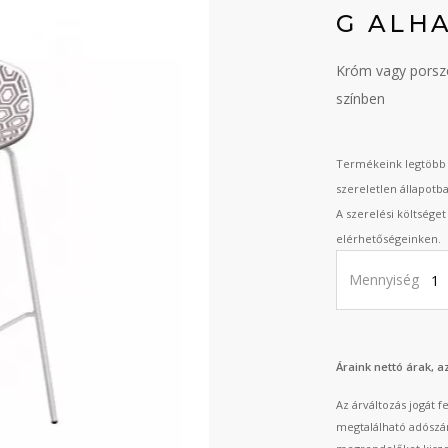
G ALH
Króm vagy porszó
színben
Termékeink legtöbb 
szereletlen állapotb
A szerelési költsége
elérhetőségeinken.
Mennyiség
Áraink nettó árak, 
Az árváltozás jogát 
megtalálható adószá