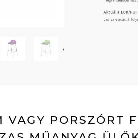
megrendelőket kiszo
Aktuális EUR/HUF
deviza eladási árfol
›
 VAGY PORSZÓRT 
ZAS MŰANYAG ÜLŐ