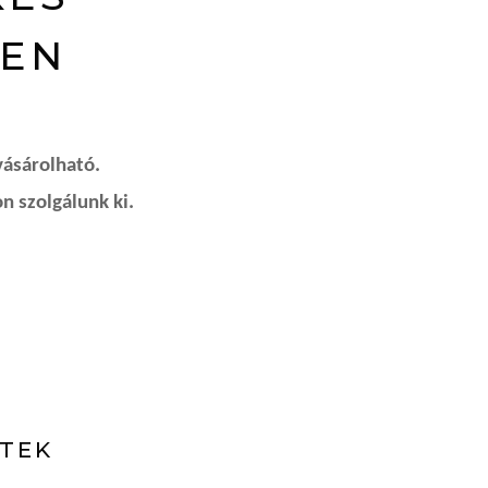
BEN
vásárolható.
n szolgálunk ki.
ETEK