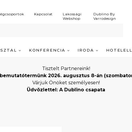
égcsoportok
Kapcsolat
Lakossági
Dublino By
Webshop
Varrodesign
ASZTAL
KONFERENCIA
IRODA
HOTELEL
Tisztelt Partnereink!
bemutatótermünk 2026. augusztus 8-án (szombaton) i
Várjuk Önöket személyesen!
Üdvözlettel: A Dublino csapata