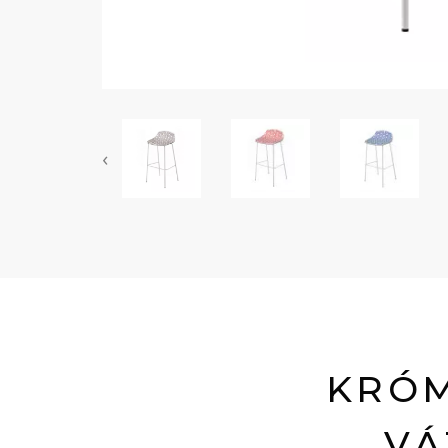
‹
KRÓM
VÁ