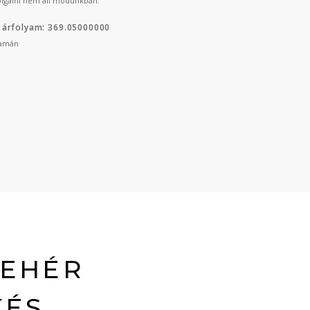
lgálni nem áll módunkban.
 árfolyam: 369.05000000
yamán
FEHÉR
KÉS