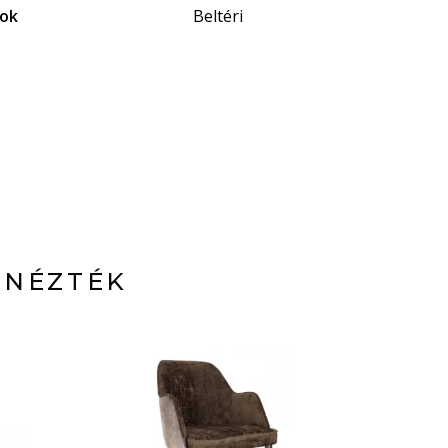
gok
Beltéri
 NÉZTÉK