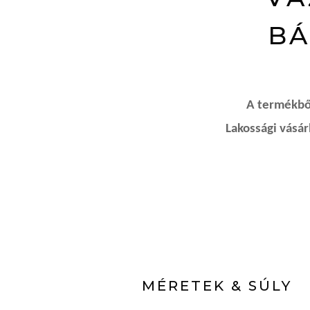
BÁ
A termékből
Lakossági vásá
MÉRETEK & SÚLY