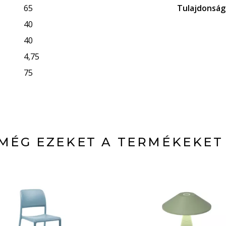
65
Tulajdonsá
40
40
4,75
75
MÉG EZEKET A TERMÉKEKET