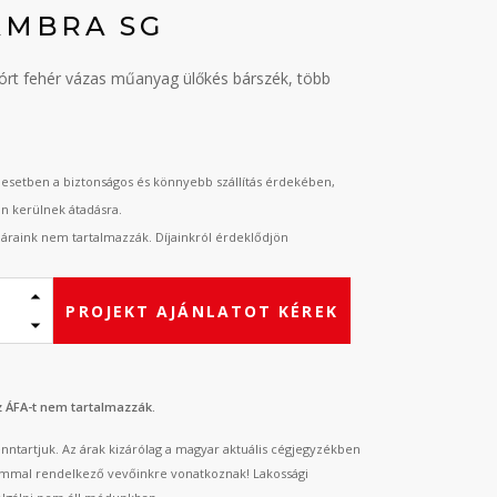
AMBRA SG
rt fehér vázas műanyag ülőkés bárszék, több
esetben a biztonságos és könnyebb szállítás érdekében,
an kerülnek átadásra.
t áraink nem tartalmazzák. Díjainkról érdeklődjön
PROJEKT AJÁNLATOT KÉREK
az ÁFA-t nem tartalmazzák.
fenntartjuk. Az árak kizárólag a magyar aktuális cégjegyzékben
mmal rendelkező vevőinkre vonatkoznak! Lakossági