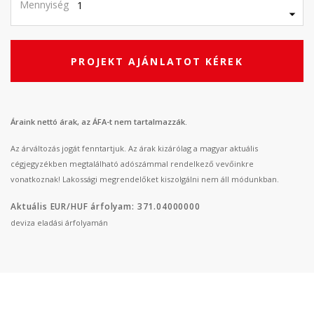
Mennyiség
PROJEKT AJÁNLATOT KÉREK
Áraink nettó árak, az ÁFA-t nem tartalmazzák.
Az árváltozás jogát fenntartjuk. Az árak kizárólag a magyar aktuális
cégjegyzékben megtalálható adószámmal rendelkező vevőinkre
vonatkoznak! Lakossági megrendelőket kiszolgálni nem áll módunkban.
Aktuális EUR/HUF árfolyam: 371.04000000
deviza eladási árfolyamán