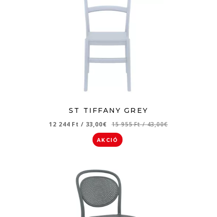
ST TIFFANY GREY
12 244 Ft
/
33,00€
15 955 Ft
/
43,00€
AKCIÓ