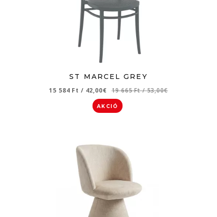
ST MARCEL GREY
15 584 Ft
/
42,00€
19 665 Ft
/
53,00€
AKCIÓ