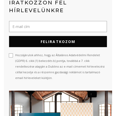
IRATKOZZON FEL
HÍRLEVELÜNKRE
FELIRATKOZOM
Hozzájárulok ahhoz, hogy az Általános Adatvédelmi Rendelet
(GDPR) 6. cikk (1) bekezdés b) pontja, továbbá a 7. cikk
rendelkezése alapján a Dublino az e-mail címemet hírlevelezési
céllal kezelje és a részemre gazdasági reklámot is tartalmazó
email hírleveleket küldjön.