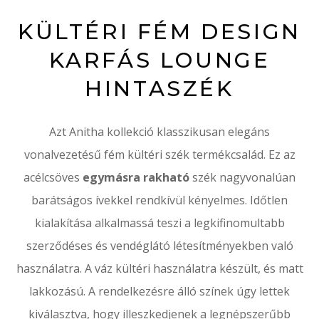
KÜLTÉRI FÉM DESIGN
KARFÁS LOUNGE
HINTASZÉK
Azt Anitha kollekció klasszikusan elegáns
vonalvezetésű fém kültéri szék termékcsalád.
Ez az
acélcsöves
egymásra rakható
szék nagyvonalúan
barátságos ívekkel rendkívül kényelmes.
Időtlen
kialakítása alkalmassá teszi a legkifinomultabb
szerződéses és vendéglátó létesítményekben való
használatra.
A váz kültéri használatra készült, és matt
lakkozású.
A rendelkezésre álló színek úgy lettek
kiválasztva, hogy illeszkedjenek a legnépszerűbb