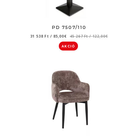
PD 7507/110
31 538 Ft
/
85,00€
45 267 Ft
/
122,00€
AKCIÓ