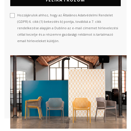
Hozzájárulok ahhoz, hogy az Általános Adatvédelmi Rendelet
(GDPR) 6. cikk (1) bekezdés b) pontja, továbbá a 7. cikk
rendelkezése alapján a Dublino az e-mail címemet hírlevelezési
céllal kezelje és a részemre gazdasági reklámot is tartalmazó
email hírleveleket küldjön.