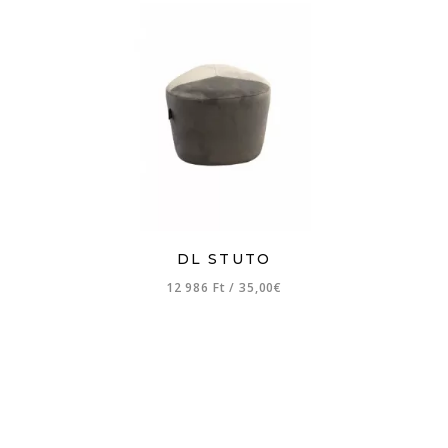
DL STUTO
12 986 Ft
/
35,00€