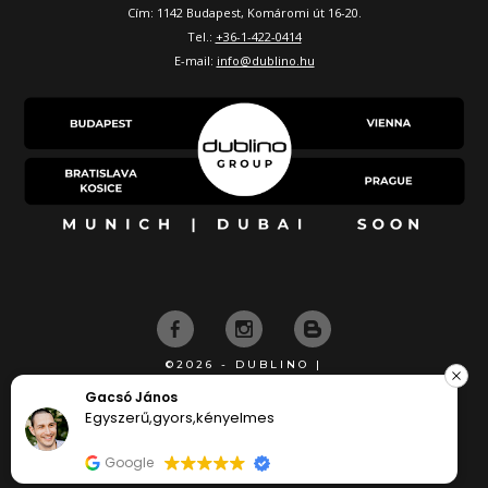
Cím: 1142 Budapest, Komáromi út 16-20.
Tel.:
+36-1-422-0414
E-mail:
info@dublino.hu
©2026 - DUBLINO |
KÉSZÍTETTE
József Csurgai
Flottul ment a rendelés, korrekt a tájéko
kösyönöm syépen
Google