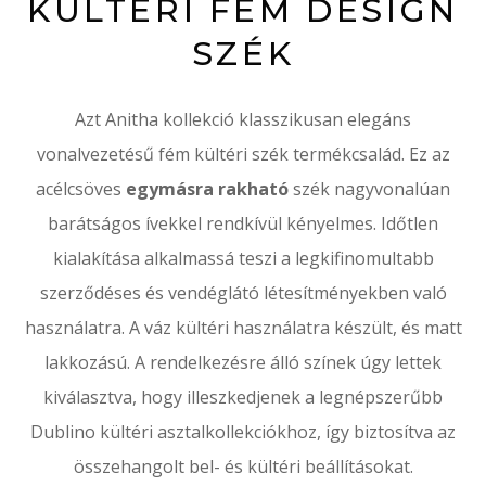
KÜLTÉRI FÉM DESIGN
SZÉK
Azt Anitha kollekció klasszikusan elegáns
vonalvezetésű fém kültéri szék termékcsalád.
Ez az
acélcsöves
egymásra rakható
szék nagyvonalúan
barátságos ívekkel rendkívül kényelmes.
Időtlen
kialakítása alkalmassá teszi a legkifinomultabb
szerződéses és vendéglátó létesítményekben való
használatra.
A váz kültéri használatra készült, és matt
lakkozású.
A rendelkezésre álló színek úgy lettek
kiválasztva, hogy illeszkedjenek a legnépszerűbb
Dublino kültéri asztalkollekciókhoz, így biztosítva az
összehangolt bel- és kültéri beállításokat.