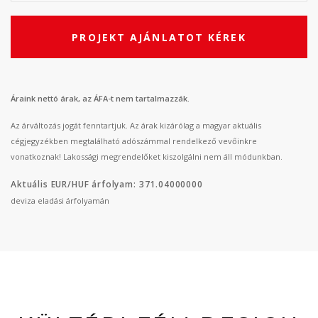
PROJEKT AJÁNLATOT KÉREK
Áraink nettó árak, az ÁFA-t nem tartalmazzák.
Az árváltozás jogát fenntartjuk. Az árak kizárólag a magyar aktuális
cégjegyzékben megtalálható adószámmal rendelkező vevőinkre
vonatkoznak! Lakossági megrendelőket kiszolgálni nem áll módunkban.
Aktuális EUR/HUF árfolyam: 371.04000000
deviza eladási árfolyamán