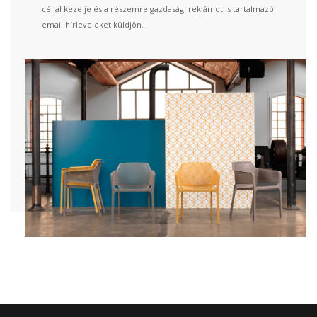
céllal kezelje és a részemre gazdasági reklámot is tartalmazó
email hírleveleket küldjön.