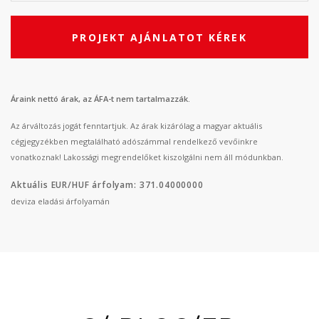
PROJEKT AJÁNLATOT KÉREK
Áraink nettó árak, az ÁFA-t nem tartalmazzák.
Az árváltozás jogát fenntartjuk. Az árak kizárólag a magyar aktuális
cégjegyzékben megtalálható adószámmal rendelkező vevőinkre
vonatkoznak! Lakossági megrendelőket kiszolgálni nem áll módunkban.
Aktuális EUR/HUF árfolyam: 371.04000000
deviza eladási árfolyamán