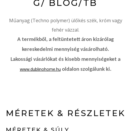
G/ BLOG/TB
Műanyag (Techno polymer) ülőkés szék, króm vagy
fehér vázzal.
A termékből, a feltüntetett áron kizárólag
kereskedelmi mennyiség vásárolható.
Lakossági vásárlókat és kisebb mennyiségeket a
www.dublinohome.hu
oldalon szolgálunk ki.
MÉRETEK & RÉSZLETEK
MÉRETEK & SÚLY