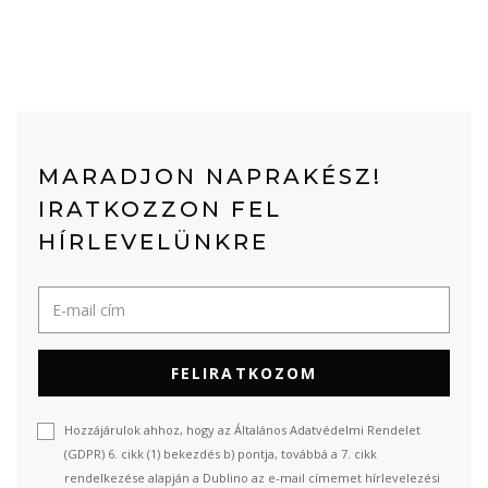
MARADJON NAPRAKÉSZ!
IRATKOZZON FEL
HÍRLEVELÜNKRE
FELIRATKOZOM
Hozzájárulok ahhoz, hogy az Általános Adatvédelmi Rendelet
(GDPR) 6. cikk (1) bekezdés b) pontja, továbbá a 7. cikk
rendelkezése alapján a Dublino az e-mail címemet hírlevelezési