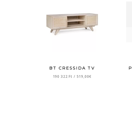
BT CRESSIDA TV
P
190 322 Ft
/
519,00€