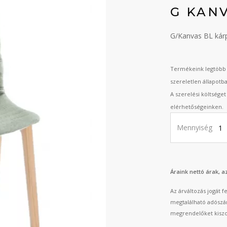
G KAN
G/Kanvas BL kárpi
Termékeink legtöbb 
szereletlen állapotb
A szerelési költsége
elérhetőségeinken.
Mennyiség
Áraink nettó árak, 
Az árváltozás jogát 
megtalálható adószá
megrendelőket kiszo