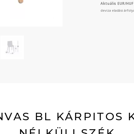
Aktuális EUR/HUF
deviza eladási árfol
NVAS BL KÁRPITOS 
NÉLKÜLI SZÉK