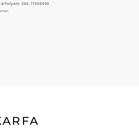
 árfolyam: 366.71000000
yamán
KARFA