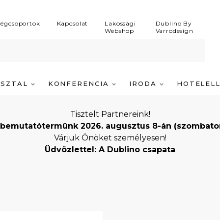
égcsoportok
Kapcsolat
Lakossági
Dublino By
Webshop
Varrodesign
ASZTAL
KONFERENCIA
IRODA
HOTELEL
Tisztelt Partnereink!
bemutatótermünk 2026. augusztus 8-án (szombaton) i
Várjuk Önöket személyesen!
Üdvözlettel: A Dublino csapata