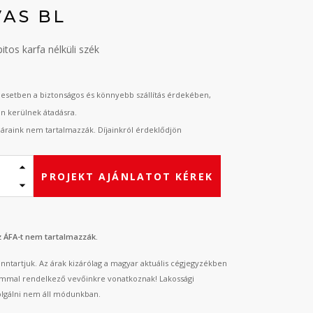
VAS BL
tos karfa nélküli szék
esetben a biztonságos és könnyebb szállítás érdekében,
an kerülnek átadásra.
t áraink nem tartalmazzák. Díjainkról érdeklődjön
PROJEKT AJÁNLATOT KÉREK
az ÁFA-t nem tartalmazzák.
fenntartjuk. Az árak kizárólag a magyar aktuális cégjegyzékben
mmal rendelkező vevőinkre vonatkoznak! Lakossági
lgálni nem áll módunkban.