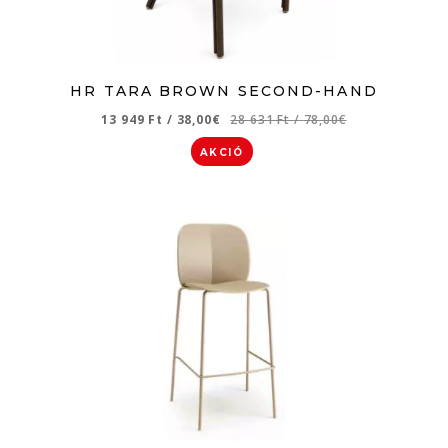
HR TARA BROWN SECOND-HAND
13 949 Ft
/
38,00€
28 631 Ft
/
78,00€
AKCIÓ