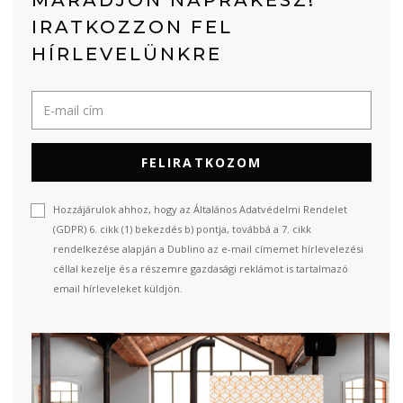
MARADJON NAPRAKÉSZ!
IRATKOZZON FEL
HÍRLEVELÜNKRE
FELIRATKOZOM
Hozzájárulok ahhoz, hogy az Általános Adatvédelmi Rendelet
(GDPR) 6. cikk (1) bekezdés b) pontja, továbbá a 7. cikk
rendelkezése alapján a Dublino az e-mail címemet hírlevelezési
céllal kezelje és a részemre gazdasági reklámot is tartalmazó
email hírleveleket küldjön.