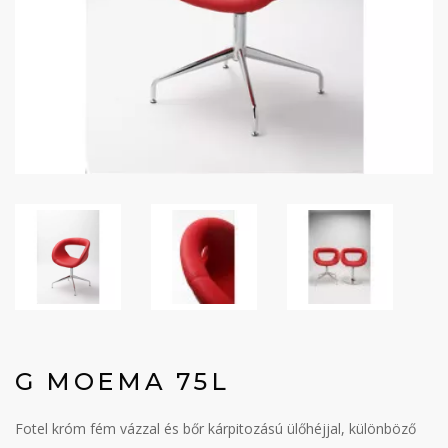
G MOEMA 75L
Fotel króm fém vázzal és bőr kárpitozású ülőhéjjal, különböző