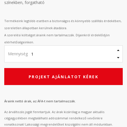
színekben, forgatható
Termékeink legtöbb esetben a biztonságos és könnyebb szállítás érdekében,
szereletlen állapotban kerülnek átadásra.
A szerelési költséget áraink nem tartalmazzák. Díjainkról érdeklődjön
elérhetőségeinken.
Mennyiség
PROJEKT AJÁNLATOT KÉREK
Áraink nettó árak, az ÁFA-t nem tartalmazzák.
Az árváltozás jogát fenntartjuk. Az árak kizárólag a magyar aktuális
cégjegyzékben megtalálható adószámmal rendelkező vevőinkre
vonatkoznak! Lakossági megrendelőket kiszolgálni nem áll módunkban.