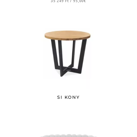
35 249 Ft
/
95,00€
SI KONY