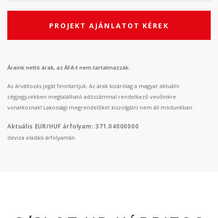
PROJEKT AJÁNLATOT KÉREK
Áraink nettó árak, az ÁFA-t nem tartalmazzák.
Az árváltozás jogát fenntartjuk. Az árak kizárólag a magyar aktuális
cégjegyzékben megtalálható adószámmal rendelkező vevőinkre
vonatkoznak! Lakossági megrendelőket kiszolgálni nem áll módunkban.
Aktuális EUR/HUF árfolyam: 371.04000000
deviza eladási árfolyamán