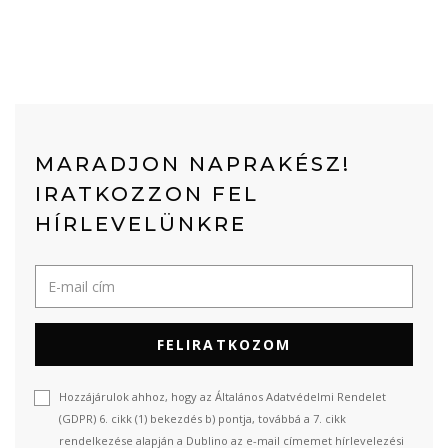
MARADJON NAPRAKÉSZ!
IRATKOZZON FEL
HÍRLEVELÜNKRE
FELIRATKOZOM
Hozzájárulok ahhoz, hogy az Általános Adatvédelmi Rendelet
(GDPR) 6. cikk (1) bekezdés b) pontja, továbbá a 7. cikk
rendelkezése alapján a Dublino az e-mail címemet hírlevelezési