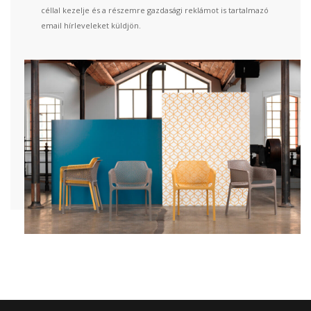
céllal kezelje és a részemre gazdasági reklámot is tartalmazó
email hírleveleket küldjön.